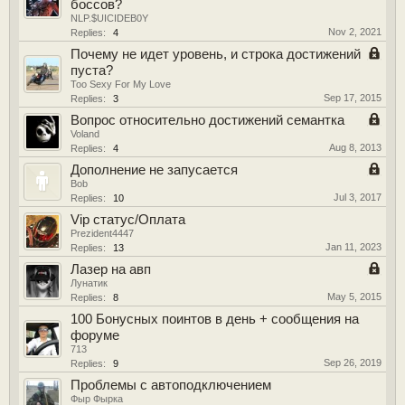
боссов?
NLP.$UICIDEB0Y
Nov 2, 2021
Replies:
4
Почему не идет уровень, и строка достижений
пуста?
Too Sexy For My Love
Sep 17, 2015
Replies:
3
Вопрос относительно достижений семантка
Voland
Aug 8, 2013
Replies:
4
Дополнение не запусается
Bob
Jul 3, 2017
Replies:
10
Vip статус/Оплата
Prezident4447
Jan 11, 2023
Replies:
13
Лазер на авп
Лунатик
May 5, 2015
Replies:
8
100 Бонусных поинтов в день + сообщения на
форуме
713
Sep 26, 2019
Replies:
9
Проблемы с автоподключением
Фыр Фырка