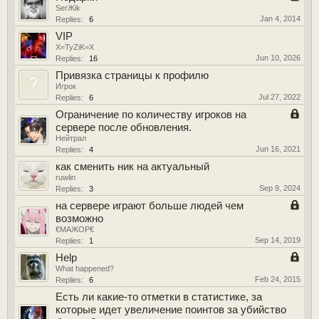
SerЖik
Jan 4, 2014
Replies:
6
VIP
X=TyZiK=X
Jun 10, 2026
Replies:
16
Привязка страницы к профилю
Игрок
Jul 27, 2022
Replies:
6
Ограничение по количеству игроков на
сервере после обновления.
Нейтрал
Jun 16, 2021
Replies:
4
как сменить ник на актуальный
ruwlin
Sep 9, 2024
Replies:
3
на сервере играют больше людей чем
возможно
€МАЖОР€
Sep 14, 2019
Replies:
1
Help
What happened?
Feb 24, 2015
Replies:
6
Есть ли какие-то отметки в статистике, за
которые идет увеличение поинтов за убийство