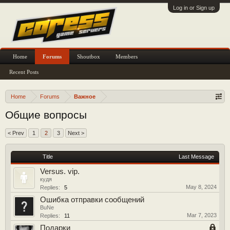
Log in or Sign up
Home
Forums
Shoutbox
Members
Recent Posts
Home
Forums
Важное
Общие вопросы
< Prev
1
2
3
Next >
Title
Last Message
Versus. vip.
кудя
May 8, 2024
Replies:
5
Ошибка отправки сообщений
BuNe
Mar 7, 2023
Replies:
11
Подарки