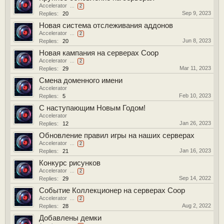
Accelerator
...
2
Sep 9, 2023
Replies:
20
Новая система отслеживания аддонов
Accelerator
...
2
Jun 8, 2023
Replies:
20
Новая кампания на серверах Coop
Accelerator
...
2
Mar 11, 2023
Replies:
29
Смена доменного имени
Accelerator
Feb 10, 2023
Replies:
5
С наступающим Новым Годом!
Accelerator
Jan 26, 2023
Replies:
12
Обновление правил игры на наших серверах
Accelerator
...
2
Jan 16, 2023
Replies:
21
Конкурс рисунков
Accelerator
...
2
Sep 14, 2022
Replies:
29
Событие Коллекционер на серверах Coop
Accelerator
...
2
Aug 2, 2022
Replies:
28
Добавлены демки