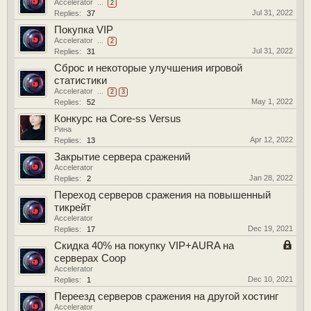
Accelerator
...
2
Jul 31, 2022
Replies:
37
Покупка VIP
Accelerator
...
2
Jul 31, 2022
Replies:
31
Сброс и некоторые улучшения игровой
статистики
Accelerator
...
2
3
May 1, 2022
Replies:
52
Конкурс на Core-ss Versus
Рина
Apr 12, 2022
Replies:
13
Закрытие сервера сражений
Accelerator
Jan 28, 2022
Replies:
2
Переход серверов сражения на повышенный
тикрейт
Accelerator
Dec 19, 2021
Replies:
17
Скидка 40% на покупку VIP+AURA на
серверах Coop
Accelerator
Dec 10, 2021
Replies:
1
Переезд серверов сражения на другой хостинг
Accelerator