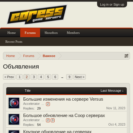
Log in or Sign up
Home
Forums
Shoutbox
Members
Recent Posts
Home
Forums
Важное
Объявления
< Prev
1
2
3
4
5
6
→
9
Next >
Title
Last Message ↓
Большие изменения на сервере Versus
Accelerator
...
2
Nov 11, 2023
Replies:
29
Большое обновление на Coop серверах
Accelerator
...
2
3
Oct 4, 2023
Replies:
54
Крупное обновление на серверах