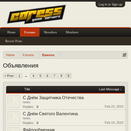
Log in or Sign up
Home
Forums
Shoutbox
Members
Recent Posts
Home
Forums
Важное
Объявления
< Prev
1
←
4
5
6
7
8
9
Title
Last Message ↓
С Днём Защитника Отечества
news
Feb 23, 2010
Replies:
0
С Днём Святого Валентина
news
Feb 14, 2010
Replies:
0
Файлообменник