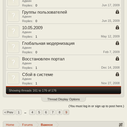
Админ
Jun 17, 2009
Replies:
0
Группы пользователей
Админ
Jun 15, 2009
Replies:
0
10.05.2009
Админ
May 12, 2009
Replies:
1
Глобальная модернизация
Админ
Feb 7, 2009
Replies:
0
Восстановлен портал
Админ
Dec 14, 2008
Replies:
1
Сбой в системе
Админ
Nov 27, 2008
Replies:
1
Showing threads 161 to 176 of 176
Thread Display Options
(You must log in or sign up to post here.)
< Prev
1
←
4
5
6
7
8
9
Home
Forums
Важное