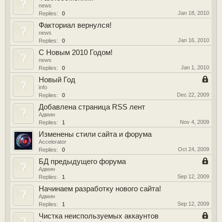
news
Jan 18, 2010
Replies:
0
Факториал вернулся!
news
Jan 16, 2010
Replies:
0
С Новым 2010 Годом!
news
Jan 1, 2010
Replies:
0
Новый Год
info
Dec 22, 2009
Replies:
0
Добавлена страница RSS лент
Админ
Nov 4, 2009
Replies:
1
Изменены стили сайта и форума
Accelerator
Oct 24, 2009
Replies:
0
БД предыдущего форума
Админ
Sep 12, 2009
Replies:
1
Начинаем разработку нового сайта!
Админ
Sep 12, 2009
Replies:
1
Чистка неиспользуемых аккаунтов