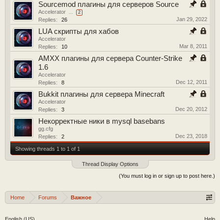
Sourcemod плагины для серверов Source
Accelerator
...
2
Jan 29, 2022
Replies:
26
LUA скрипты для хабов
Accelerator
Mar 8, 2011
Replies:
10
AMXX плагины для сервера Counter-Strike
1.6
Accelerator
Dec 12, 2011
Replies:
8
Bukkit плагины для сервера Minecraft
Accelerator
Dec 20, 2012
Replies:
3
Некорректные ники в mysql basebans
gg.cfg
Dec 23, 2018
Replies:
2
Showing threads 1 to 1 of 1
Thread Display Options
(You must log in or sign up to post here.)
Home
Forums
Важное
English (US)
Help