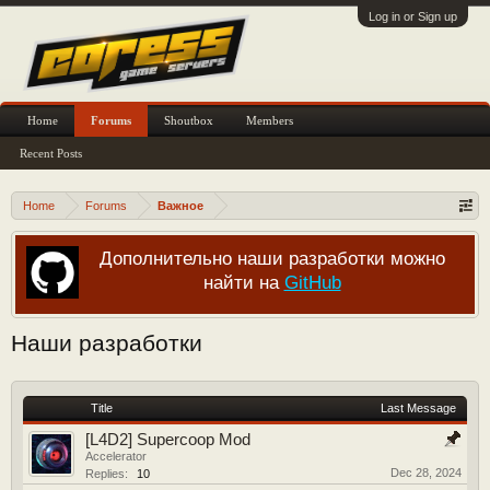
Log in or Sign up
Home
Forums
Shoutbox
Members
Recent Posts
Home
Forums
Важное
Дополнительно наши разработки можно
найти на
GitHub
Наши разработки
Title
Last Message
[L4D2] Supercoop Mod
Accelerator
Dec 28, 2024
Replies:
10