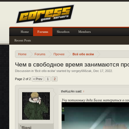
Home
Forums
Shoutbox
Members
Recent Posts
Home
Forums
Прочее
Всё обо всём
Чем в свободное время занимаются п
Discussion in '
Всё обо всём
' started by
sergey666zak
,
Dec 17, 2022
.
Page 2 of 2
< Prev
1
2
theKuzAn said:
↑
Учу потихоньку деда Билла материться в сам
`flipsi