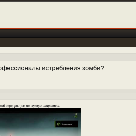
рофессионалы истребления зомби?
ой игре, раз уж на сервере запретили.