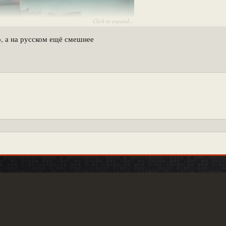
Click to expand...
e Video]
, а на русском ещё смешнее