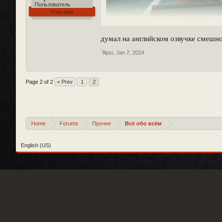
Пользователь
Участник
[Play YouTub
думал на английском озвучке смешно
`flipsi
,
Jan 7, 2024
Page 2 of 2
< Prev
1
2
Home
Forums
Прочее
Всё обо всём
English (US)