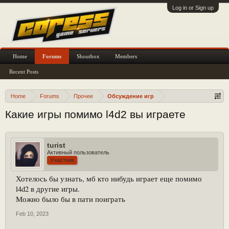
Log in or Sign up
Home
Forums
Shoutbox
Members
Recent Posts
Home
Forums
Прочее
Обсуждение игр
Какие игры помимо l4d2 вы играете
turist
Активный пользователь
Участник
Хотелось бы узнать, мб кто нибудь играет еще помимо
l4d2 в другие игры.
Можно было бы в пати поиграть
Feb 10, 2023