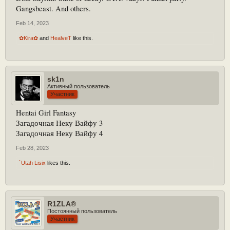
Gangsbeast. And others.
Feb 14, 2023
✿Kira✿
and
HealveT
like this.
sk1n
Активный пользователь
Участник
Hentai Girl Fantasy
Загадочная Неку Вайфу 3
Загадочная Неку Вайфу 4
Feb 28, 2023
`Utah Lisix
likes this.
R1ZLA®
Постоянный пользователь
Участник