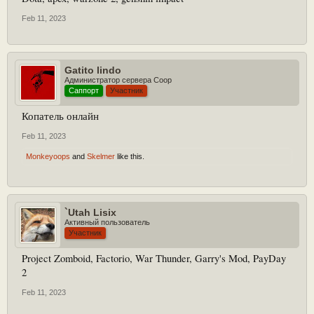
Feb 11, 2023
Gatito lindo
Администратор сервера Coop
Саппорт
Участник
Копатель онлайн
Feb 11, 2023
Monkeyoops
and
Skelmer
like this.
`Utah Lisix
Активный пользователь
Участник
Project Zomboid, Factorio, War Thunder, Garry's Mod, PayDay
2
Feb 11, 2023