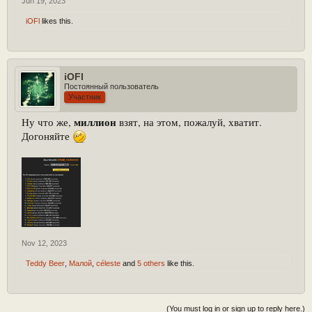
Jun 19, 2023
iOFl
likes this.
iOFl
Постоянный пользователь
Участник
миллион
Ну что же,
взят, на этом, пожалуй, хватит.
Догоняйте
Nov 12, 2023
Teddy Beer
,
Малой
,
céleste
and
5 others
like this.
(You must log in or sign up to reply here.)