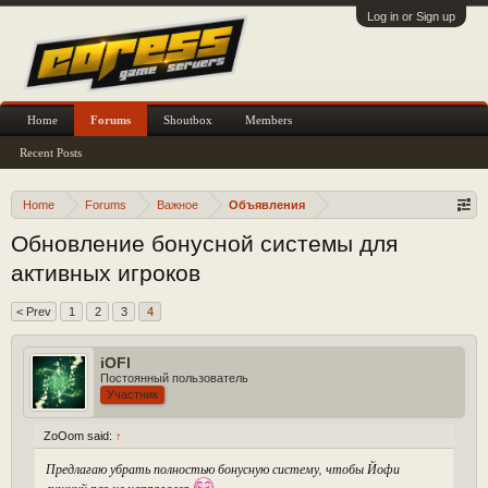
Log in or Sign up
Home
Forums
Shoutbox
Members
Recent Posts
Home
Forums
Важное
Объявления
Обновление бонусной системы для
активных игроков
< Prev
1
2
3
4
iOFl
Постоянный пользователь
Участник
ZoOom said:
↑
Предлагаю убрать полностью бонусную систему, чтобы Йофи