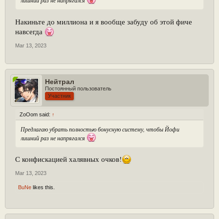
лишний раз не напрягался
Накиньте до миллиона и я вообще забуду об этой фиче
навсегда
Mar 13, 2023
Нейтрал
Постоянный пользователь
Участник
ZoOom said:
↑
Предлагаю убрать полностью бонусную систему, чтобы Йофи
лишний раз не напрягался
С конфискацией халявных очков!
Mar 13, 2023
BuNe
likes this.