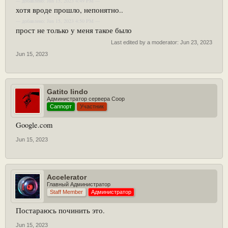
--- добавлено: Jun 15, 2023 4:49 PM ---
хотя вроде прошло, непонятно..
--- добавлено: Jun 15, 2023 4:50 PM ---
прост не только у меня такое было
Last edited by a moderator:
Jun 23, 2023
Jun 15, 2023
Gatito lindo
Администратор сервера Coop
Саппорт
Участник
Google.com
Jun 15, 2023
Accelerator
Главный Администратор
Staff Member
Администратор
Постараюсь починить это.
Jun 15, 2023