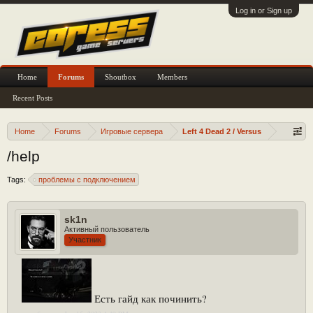
Log in or Sign up
Home
Forums
Shoutbox
Members
Recent Posts
Home
Forums
Игровые сервера
Left 4 Dead 2 / Versus
/help
Tags:
проблемы с подключением
sk1n
Активный пользователь
Участник
Есть гайд как починить?