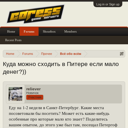
Log in or Sign up
Home
Forums
Shoutbox
Members
Recent Posts
Home
Forums
Прочее
Всё обо всём
Куда можно сходить в Питере если мало
денег?))
reliever
Новичок
Участник
Еду на 1-2 недели в Санкт-Петербург. Какие места
посоветовали бы посетить? Может есть какие-нибудь
особенные про которые мало кто знает? Поделитесь
вашим опытом, до этого уже был там, посещал Петергоф