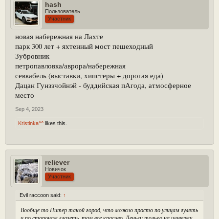
hash
Пользователь
Участник
новая набережная на Лахте
парк 300 лет + яхтенный мост пешеходный
Зубровник
петропавловка/аврора/набережная
севкабель (выставки, хипстеры + дорогая еда)
Дацан Гунзэчойнэй - буддийская пАгода, атмосферное
место
Sep 4, 2023
Kristinka^^
likes this.
reliever
Новичок
Участник
Evil raccoon said:
↑
Вообще то Питер такой город, что можно просто по улицам гулять
и по сторонам глазеть, там все красиво. Деньги только на шаверму