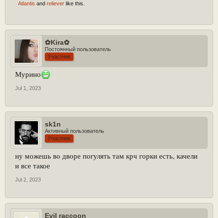
Atlantis
and
reliever
like this.
✿Kira✿
Постоянный пользователь
Участник
Мурино
Jul 1, 2023
sk1n
Активный пользователь
Участник
ну можешь во дворе погулять там крч горки есть, качели
и все такое
Jul 2, 2023
Evil raccoon