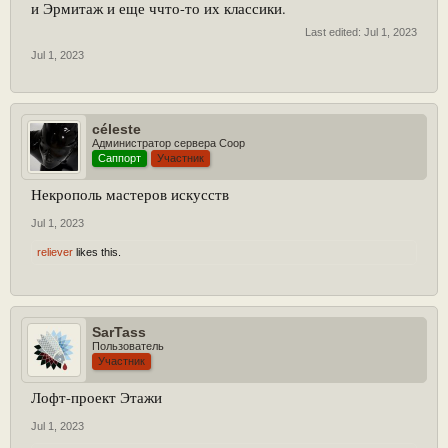
и Эрмитаж и еще ччто-то их классики.
Last edited:
Jul 1, 2023
Jul 1, 2023
céleste
Администратор сервера Coop
Саппорт
Участник
Некрополь мастеров искусств
Jul 1, 2023
reliever
likes this.
SarTass
Пользователь
Участник
Лофт-проект Этажи
Jul 1, 2023