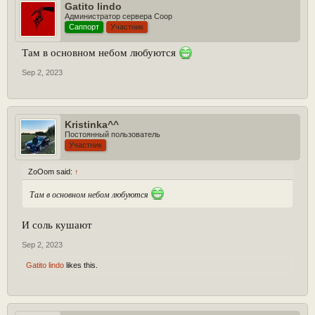
Gatito lindo
Администратор сервера Coop
Саппорт
Участник
Там в основном небом любуются
Sep 2, 2023
Kristinka^^
Постоянный пользователь
Участник
ZoOom said:
↑
Там в основном небом любуются
И соль кушают
Sep 2, 2023
Gatito lindo
likes this.