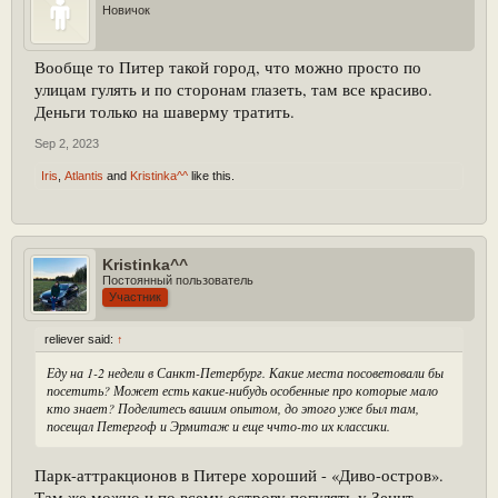
Новичок
Вообще то Питер такой город, что можно просто по
улицам гулять и по сторонам глазеть, там все красиво.
Деньги только на шаверму тратить.
Sep 2, 2023
Iris
,
Atlantis
and
Kristinka^^
like this.
Kristinka^^
Постоянный пользователь
Участник
reliever said:
↑
Еду на 1-2 недели в Санкт-Петербург. Какие места посоветовали бы
посетить? Может есть какие-нибудь особенные про которые мало
кто знает? Поделитесь вашим опытом, до этого уже был там,
посещал Петергоф и Эрмитаж и еще ччто-то их классики.
Парк-аттракционов в Питере хороший - «Диво-остров».
Там же можно и по всему острову погулять у Зенит-