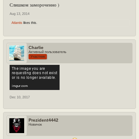
Слишком замороченно )
Aug 13, 2014
Atlantis
likes this.
Charlie
Активный пользователь
Участник
Dec 10, 2017
Prezident4442
Новичок