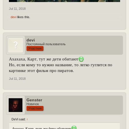
Jul 11, 2018
devi
likes this.
devi
Постоянный пользователь
Участник
Ахахаха, Карт, тут же дети обитают
Но, если кому то нужно название, то легко гуглится по
картинке этот фильм про пиратов.
Jul 11, 2018
Genster
Новичок
Участник
DeVi said:
↑
Ахахаха, Карт, тут же дети обитают