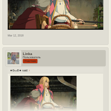
Mar 12, 2018
Linka
Пользователь
Участник
★ǤℴℴĐ★ said:
↑