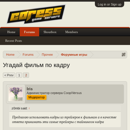
Log in or Sign up
Home
Forums
Shoutbox
Members
Recent Posts
Home
Forums
Прочее
Форумные игры
Угадай фильм по кадру
< Prev
1
2
Iris
Администратор сервера Coop/Versus
Модератор
z0mbi said:
↑
Предлагаю использовать кадры из трейлеров к фильмам а в качестве
ответа принимать эти самые трейлеры с таймингом кадра