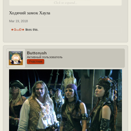
Click to expand...
Ходячий замок Хаула
Mar 19, 2018
★ǤℴℴĐ★
likes this.
Buttcrush
Активный пользователь
Участник