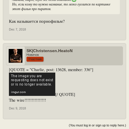
Но, если кому то нужно название, то легко гуглится по картинке
этот фильм про пиратов.
Как называется порнофильм?
Dec 7, 2018
SK|Christensen.HeatoN
Новичок
Участник
[QUOTE = "Charlie, post: 13628, member: 336"]
[/ QUOTE]
The wire!!!!!!!!!!!!!!!
Dec 9, 2018
(You must log in or sign up to reply here.)