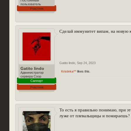
Постоянный
пользователь
Участник
Сделай иммунитет випам, на новую
Gatito lindo
,
Sep 24, 2023
Gatito lindo
Kristinka^^
likes this.
Администратор
сервера Coop
Саппорт
Участник
То есть я правильно понимаю, при э
луже от плевальщицы и помираешь?