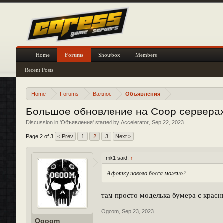
Home
Forums
Shoutbox
Members
Recent Posts
Home
Forums
Важное
Объявления
Большое обновление на Coop сервера
Discussion in '
Объявления
' started by
Accelerator
,
Sep 22, 2023
.
Page 2 of 3
< Prev
1
2
3
Next >
mk1 said:
↑
А фотку нового босса можно?
там просто моделька бумера с крас
Ogoom
,
Sep 23, 2023
Ogoom