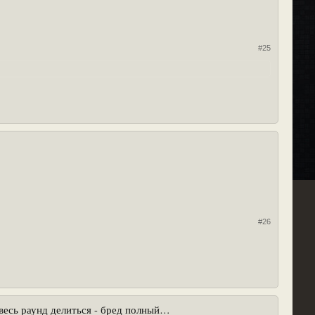
#25
#26
 весь раунд делиться - бред полный…