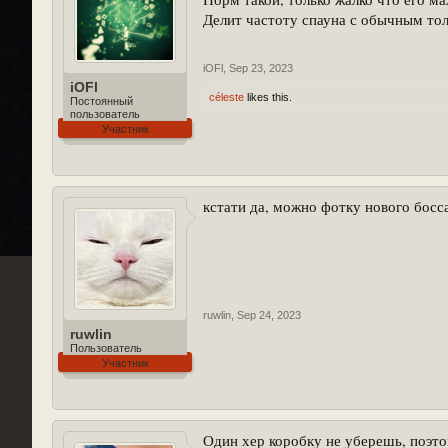
Делит частоту спауна с обычным то
iOFl
,
Sep 23, 2023
iOFl
céleste
likes this.
Постоянный
пользователь
Участник
кстати да, можно фотку нового босс
ruwlin
,
Sep 24, 2023
ruwlin
Пользователь
Участник
Один хер коробку не уберешь, поэто