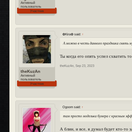
Активный
пользователь
Участник
✿Kira✿ said:
↑
А можно в честь данного праздника снять мут
Ты когда его опять успел схватить то
theKuzAn
,
Sep 23, 2023
theKuzAn
Активный
пользователь
Участник
Ogoom said:
↑
там просто моделька бумера с красным эф
А блин, и все, я думал будет кто-то