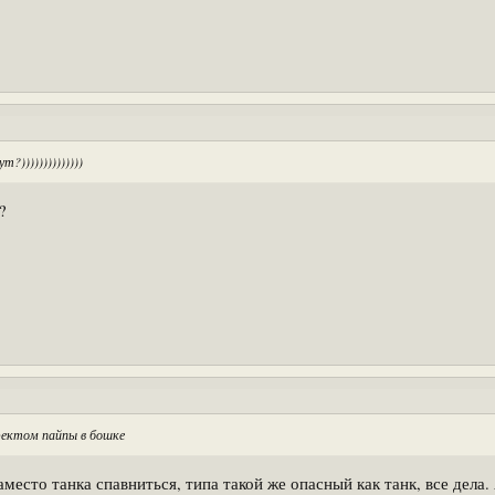
?))))))))))))))
?
фектом пайпы в бошке
 заместо танка спавниться, типа такой же опасный как танк, все дел