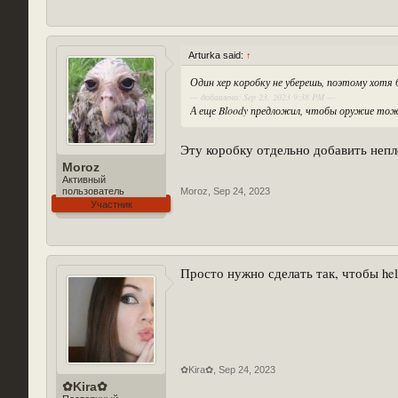
Arturka said:
↑
Один хер коробку не уберешь, поэтому хотя 
--- добавлено: Sep 23, 2023 9:38 PM ---
А еще Bloody предложил, чтобы оружие тоже
Эту коробку отдельно добавить непло
Moroz
Активный
Moroz
,
Sep 24, 2023
пользователь
Участник
Просто нужно сделать так, чтобы hel
✿Kira✿
,
Sep 24, 2023
✿Kira✿