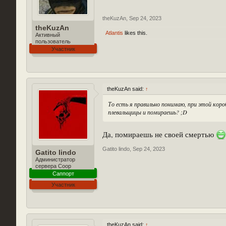
theKuzAn
,
Sep 24, 2023
theKuzAn
Atlantis
likes this.
Активный
пользователь
Участник
theKuzAn said:
↑
То есть я правильно понимаю, при этой кор
плевальщицы и помираешь? ;D
Да, помираешь не своей смертью
Gatito lindo
,
Sep 24, 2023
Gatito lindo
Администратор
сервера Coop
Саппорт
Участник
theKuzAn said:
↑