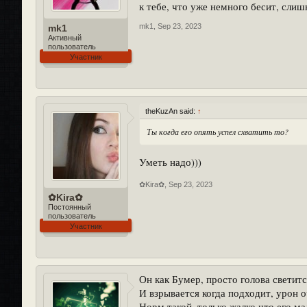
к тебе, что уже немного бесит, сли
mk1
,
Sep 23, 2023
mk1
Активный
пользователь
Участник
theKuzAn said:
↑
Ты когда его опять успел схватить то?
Уметь надо)))
✿Kira✿
,
Sep 23, 2023
✿Kira✿
Постоянный
пользователь
Участник
Он как Бумер, просто голова светитс
И взрывается когда подходит, урон о
Норм такой, только жалко что его м