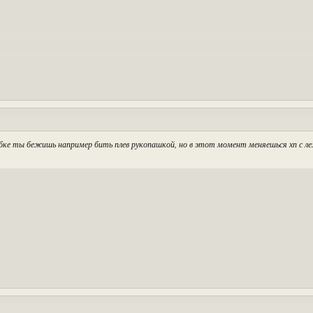
обке ты бежишь например бить плев рукопашкой, но в этот момент меняешься хп с 