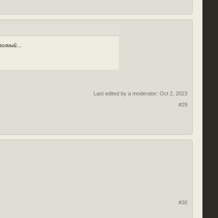
д полный…
Last edited by a moderator:
Oct 2, 2023
#29
#30