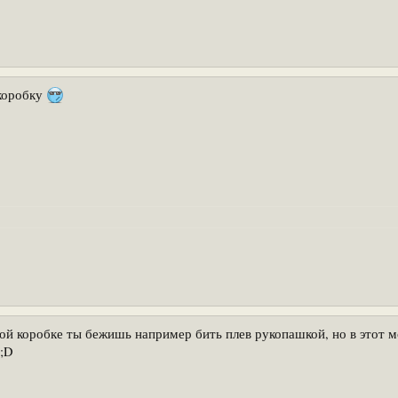
 коробку
той коробке ты бежишь например бить плев рукопашкой, но в этот 
 ;D