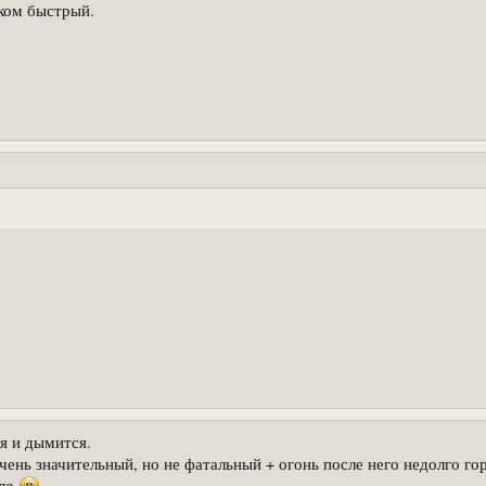
шком быстрый.
я и дымится.
чень значительный, но не фатальный + огонь после него недолго гор
ало