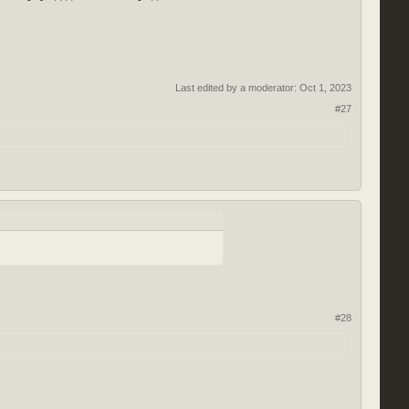
Last edited by a moderator:
Oct 1, 2023
#27
#28