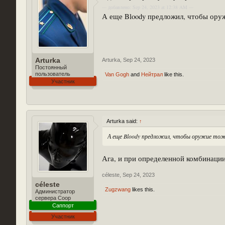
--- добавлено: Sep 24, 2023 at 12:38 AM ---
А еще Bloody предложил, чтобы оруж
Arturka
Arturka
,
Sep 24, 2023
Постоянный
пользователь
Van Gogh
and
Нейтрал
like this.
Участник
Arturka said:
↑
А еще Bloody предложил, чтобы оружие тоже
Ага, и при определенной комбинации
céleste
,
Sep 24, 2023
céleste
Zugzwang
likes this.
Администратор
сервера Coop
Саппорт
Участник