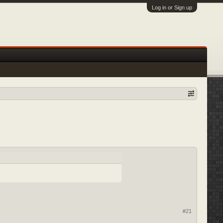
Log in or Sign up
#21