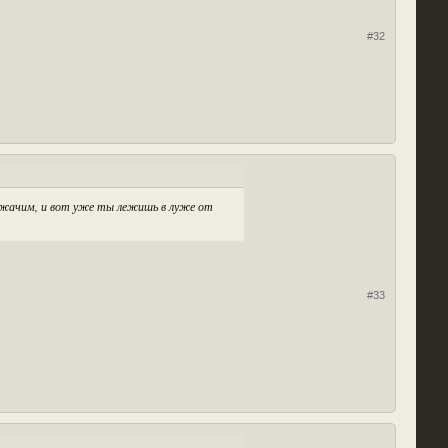
#32
лежачим, и вот уже ты лежишь в луже от
#33