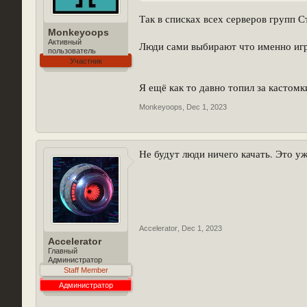
Так в списках всех серверов групп С
Monkeyoops
Активный
Люди сами выбирают что именно играт
пользователь
Участник
Я ещё как то давно топил за кастом
Monkeyoops
,
Dec 1, 2023
Не будут люди ничего качать. Это у
Accelerator
,
Dec 1, 2023
Accelerator
Главный
Администратор
Staff Member
Администратор