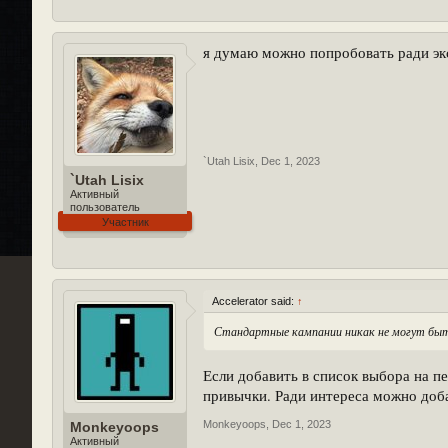
я думаю можно попробовать ради э
`Utah Lisix
,
Dec 1, 2023
`Utah Lisix
Активный
пользователь
Участник
Accelerator said:
↑
Стандартные кампании никак не могут быть
Если добавить в список выбора на п
привычки. Ради интереса можно доб
Monkeyoops
,
Dec 1, 2023
Monkeyoops
Активный