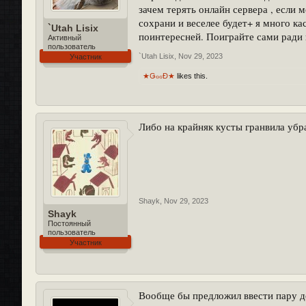
зачем терять онлайн сервера , если
сохрани и веселее будет+ я много ка
`Utah Lisix
поинтересней. Поиграйте сами ради 
Активный
пользователь
`Utah Lisix
,
Nov 29, 2023
Участник
★ǤℴℴĐ★
likes this.
Либо на крайняк кусты гранвила убра
Shayk
,
Nov 29, 2023
Shayk
Постоянный
пользователь
Участник
Вообще бы предложил ввести пару до