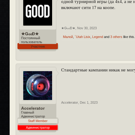
одной турнирной игры (да 4х4, а не 
включают сити 17 на коопе.
★ǤℴℴĐ★
,
Nov 30, 2023
★ǤℴℴĐ★
Малой
,
`Utah Lisix
,
Legend
and
3 others
like this.
Постоянный
пользователь
Участник
Стандартные кампании никак не могу
Accelerator
,
Dec 1, 2023
Accelerator
Главный
Администратор
Staff Member
Администратор