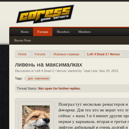
Home
Forums
Shoutbox
Members
Recent Posts
Home
Forums
Игровые сервера
Left 4 Dead 2 / Versus
ливень на максималках
Discussion in '
Left 4 Dead 2 / Versus
' started by
`Utah Lisix
,
Nov 29, 2023
.
Tags:
доп. кампании
Thread Status:
Not open for further replies.
Поиграл тут несколько ремастеров и
downpour. Для тех кто не верит что 
сейчас + мапа 3 и 4 имеют другие пр
первая у карнавала, вторая и третья
лифтом дибильный и очень долгий и 