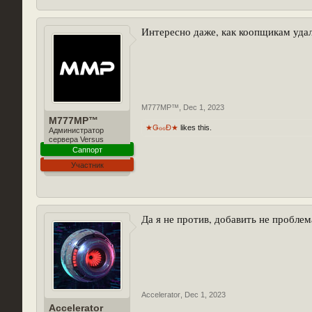
Интересно даже, как коопщикам удал
M777MP™
,
Dec 1, 2023
M777MP™
★ǤℴℴĐ★
likes this.
Администратор
сервера Versus
Саппорт
Участник
Да я не против, добавить не проблем
Accelerator
,
Dec 1, 2023
Accelerator