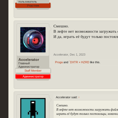
пользователь
Участник
Смешно.
В лефте нет возможности загружать ф
И да, играть её будут только постоя
Accelerator
,
Dec 1, 2023
Accelerator
Proga
and
`DXTR × HZRD
like this.
Главный
Администратор
Staff Member
Администратор
Accelerator said:
↑
Смешно.
В лефте нет возможности загружать файлы к
играть её будут только постояльцы, нович