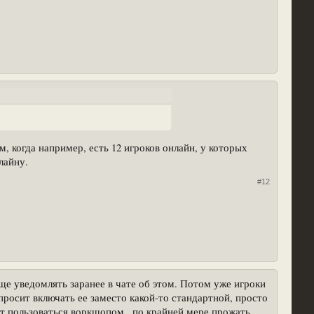
, когда например, есть 12 игроков онлайн, у которых
лайну.
#12
еще уведомлять заранее в чате об этом. Потом уже игроки
 просит включать ее заместо какой-то стандартной, просто
еют пользоваться воркшопом , по крайней мере прожать