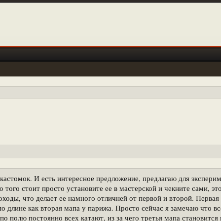
 кастомок. И есть интересное предложение, предлагаю для эксперим
это того стоит просто установите ее в мастерской и чекните сами, э
оходы, что делает ее намного отличней от первой и второй. Первая
 по длине как вторая мапа у парижа. Просто сейчас я замечаю что вс
по полю постоянно всех катают, из за чего третья мапа становится