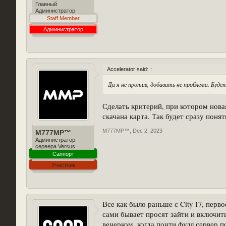
Главный
Администратор
Staff Member
Администратор
Accelerator said:
↑
Да я не против, добавить не проблема. Будет
Сделать критерий, при котором нова
скачана карта. Так будет сразу поня
M777MP™
,
Dec 2, 2023
M777MP™
Администратор
сервера Versus
Саппорт
Участник
Все как было раньше с City 17, перв
сами бывает просят зайти и включить
вечерком, когда почти фулл сервер п