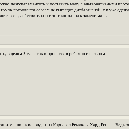
 можно поэксперементить и поставить мапу с альтернативными прох
стомок погонял эта совсем не выглядит дисбалансной, т.к уже сдел
интереса , действительно стоит внимания к замене мапы
ть, в целом 3 мапа так и просится в ребалансе сильном
п компаний в основу, типа Карнавал Ремикс и Хард Реин ....Ведь о