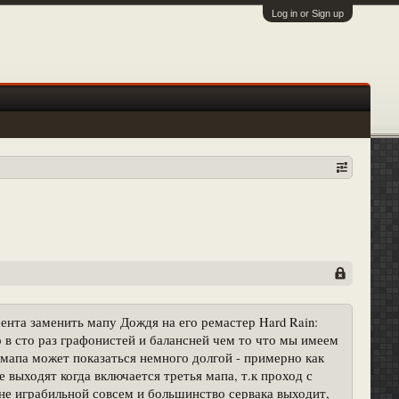
Log in or Sign up
ента заменить мапу Дождя на его ремастер Hard Rain:
то в сто раз графонистей и балансней чем то что мы имеем
 мапа может показаться немного долгой - примерно как
е выходят когда включается третья мапа, т.к проход с
 не играбильной совсем и большинство сервака выходит,