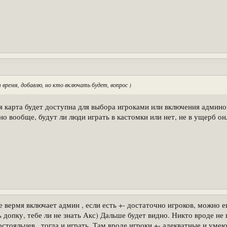
 время, добавлю, но кто включать будет, вопрос )
я карта будет доступна для выбора игроками или включения админом
тно вообще, будут ли люди играть в кастомки или нет, не в ущерб он
ое вермя включает админ , если есть +- достаточно игроков, можно 
 допку, тебе ли не знать Акс) Дальше будет видно. Никто вроде не
остояльцев , тогда и играть. Там вроде игроки +- адекватные и ум