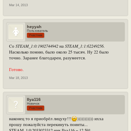
Mar 14, 2013
heyyah
Пользователь
Участник
STEAM_1:0:1902744942
STEAM_1:1:62249256
Cо
на
.
Насколько помню, было около 25 тысяч. Ну 22 было
точно. Заранее благодарен, разумеется.
Готово.
Mar 18, 2013
Ilya116
Новичок
Участник
наконец то я приобрёл лицуху!!!
))))))))))) ихха
прошу пожалуйста перекинуть поинты...
STEAM_1:0:2033023312 ник Ilya116 = 12,591