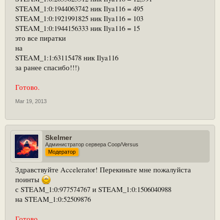
STEAM_1:0:1944063742 ник Ilya116 = 495
STEAM_1:0:1921991825 ник Ilya116 = 103
STEAM_1:0:1944156333 ник Ilya116 = 15
это все пиратки
на
STEAM_1:1:63115478 ник Ilya116
за ранее спасибо!!!)
Готово.
Mar 19, 2013
Skelmer
Администратор сервера Coop/Versus
Модератор
Здравствуйте Accelerator! Перекиньте мне пожалуйста
поинты
с STEAM_1:0:977574767 и STEAM_1:0:1506040988
на STEAM_1:0:52509876
Готово.