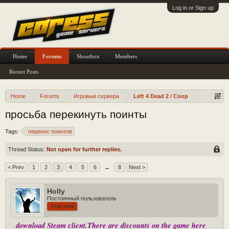
Log in or Sign up
Home
Forums
Shoutbox
Members
Recent Posts
Home
Forums
Игровые сервера
Left 4 Dead 2 / Coop
просьба перекинуть поинты
Tags:
перенос поинтов
Thread Status:
Not open for further replies.
< Prev
1
2
3
4
5
6
→
8
Next >
Holly
Постоянный пользователь
Участник
download Steam сlient.There are discounts on the game here