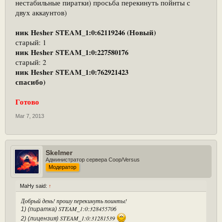
нестабильные пиратки) просьба перекинуть пойнты с
двух аккаунтов)
ник Hesher STEAM_1:0:62119246 (Новый)
старый: 1
ник Hesher
STEAM_1:0:227580176
старый: 2
ник Hesher
STEAM_1:0:762921423
спасибо)
Готово
Mar 7, 2013
Skelmer
Администратор сервера Coop/Versus
Модератор
MaHy said:
↑
Добрый день! прошу перекинуть поинты!
STEAM_1:0:328455706
1) (пиратка)
STEAM_1:0:31281539
2) (лицензия)