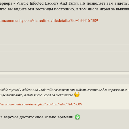
вера - Visible Infected Ladders And Tankwalls позволяет вам видет
 что вы видите эти лестницы постоянно, в том числе играя за выжи
teamcommunity.com/sharedfiles/filedetails/?id=1344167389
Visible Infected Ladders And Tankwalls позволяет вам видеть лестницы для зараженных.
ницы постоянно, в том числе играя за выжившего
/steamcommunity.com/sharedfiles/filedetails/?id=1344167389
на версусе достаточное кол-во времени