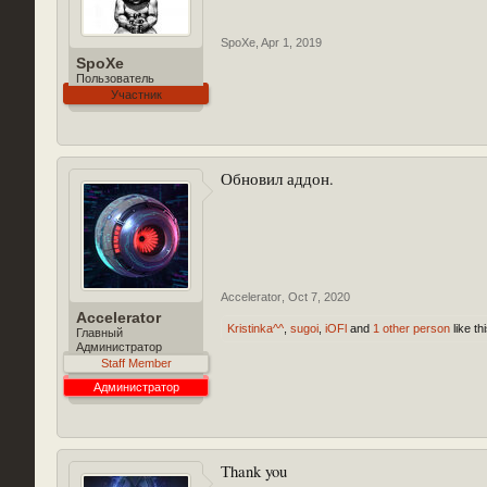
SpoXe
,
Apr 1, 2019
SpoXe
Пользователь
Участник
Обновил аддон.
Accelerator
,
Oct 7, 2020
Accelerator
Kristinka^^
,
sugoi
,
iOFl
and
1 other person
like thi
Главный
Администратор
Staff Member
Администратор
Тhank you