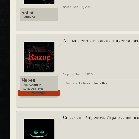
solist
,
Sep 27, 2013
solist
Новичок
Акс может этот топик следует закре
Череп
,
Nov 3, 2015
Череп
Kosmos_Petrovich
likes this.
Постоянный
пользователь
Участник
Согласен с Черепом. Играю давненько