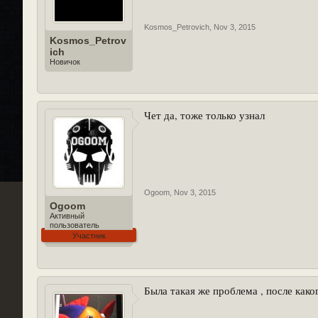
Kosmos_Petrovich
,
Nov 3, 2015
Kosmos_Petrov
ich
Новичок
Чет да, тоже только узнал
Ogoom
,
Nov 3, 2015
Ogoom
Активный
пользователь
Участник
Была такая же проблема , после каког