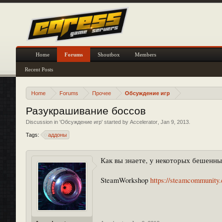
Home
Forums
Shoutbox
Members
Recent Posts
Home
Forums
Прочее
Обсуждение игр
Разукрашивание боссов
Discussion in '
Обсуждение игр
' started by
Accelerator
,
Jan 9, 2013
.
Tags:
аддоны
Как вы знаете, у некоторых бешенны
SteamWorkshop
https://steamcommunity.