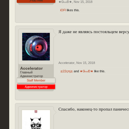
Участник
★ǤℴℴĐ★
,
Nov 15, 2018
iOFl
likes this.
Я даже не являясь постояльцем верс
Accelerator
,
Nov 15, 2018
Accelerator
≾22ςᶆ≿
and
★ǤℴℴĐ★
like this.
Главный
Администратор
Staff Member
Администратор
Спасибо, наконец-то пропал паничес