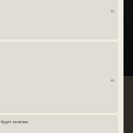
#5
#6
 будет полезно