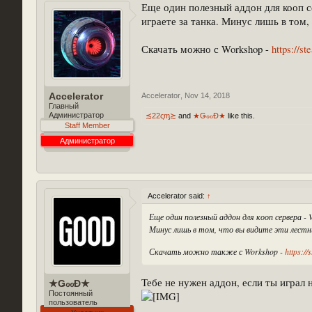
Еще один полезный аддон для кооп сер
играете за танка. Минус лишь в том,
Скачать можно с Workshop -
https://s
Accelerator
Accelerator
,
Nov 14, 2018
Главный
Администратор
≾22ςᶆ≿
and
★ǤℴℴĐ★
like this.
Staff Member
Администратор
Accelerator said:
↑
Еще один полезный аддон для кооп сервера - 
Минус лишь в том, что вы видите эти лест
Скачать можно также с Workshop -
https:/
Тебе не нужен аддон, если ты играл 
★ǤℴℴĐ★
Постоянный
пользователь