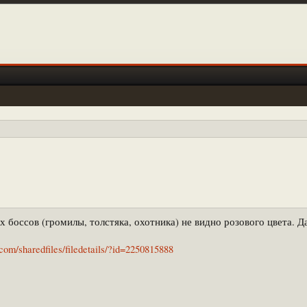
х боссов (громилы, толстяка, охотника) не видно розового цвета. 
com/sharedfiles/filedetails/?id=2250815888