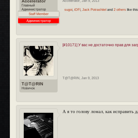
Accelerator
Accelerator
,
Jan 9, 2013
Главный
Администратор
sugoi
,
iOFl
,
Jack Potrashitel
and
2 others
like this
Staff Member
Администратор
[#10171] У вас не достаточно прав для за
T@T@RIN
,
Jan 9, 2013
T@T@RIN
Новичок
А я то голову ломал, как исправить 