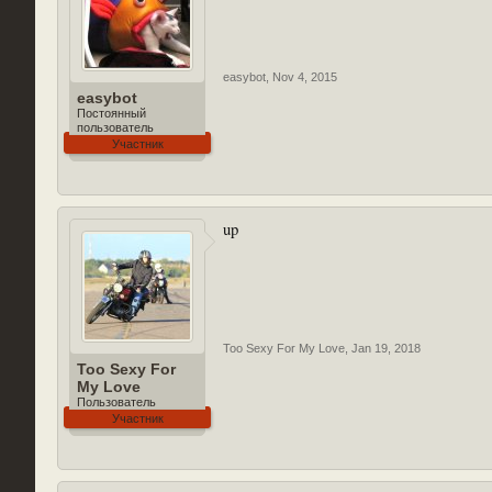
easybot
,
Nov 4, 2015
easybot
Постоянный
пользователь
Участник
up
Too Sexy For My Love
,
Jan 19, 2018
Too Sexy For
My Love
Пользователь
Участник