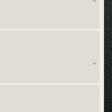
#1
#2