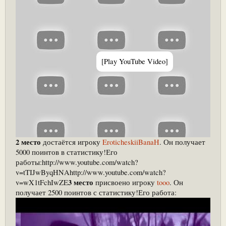
[Play YouTube Video]
2 место
достаётся игроку
EroticheskiiBanaH
. Он получает
5000 поинтов в статистику!Его
работы:http://www.youtube.com/watch?
v=tTIJwByqHNAhttp://www.youtube.com/watch?
3 место
v=wX1tFchIwZE
присвоено игроку
tooo
. Он
получает 2500 поинтов с статистику!Его работа: