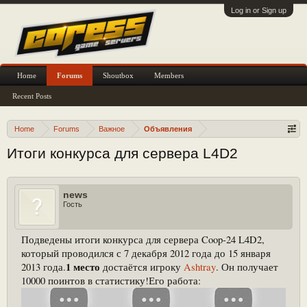
Log in or Sign up
Home
Forums
Shoutbox
Members
Recent Posts
Home
Forums
Важное
Объявления
Итоги конкурса для сервера L4D2
news
Гость
Подведены итоги конкурса для сервера Coop-24 L4D2,
который проводился с 7 декабря 2012 года до 15 января
1 место
2013 года.
достаётся игроку
Ashtray
. Он получает
10000 поинтов в статистику!Его работа: