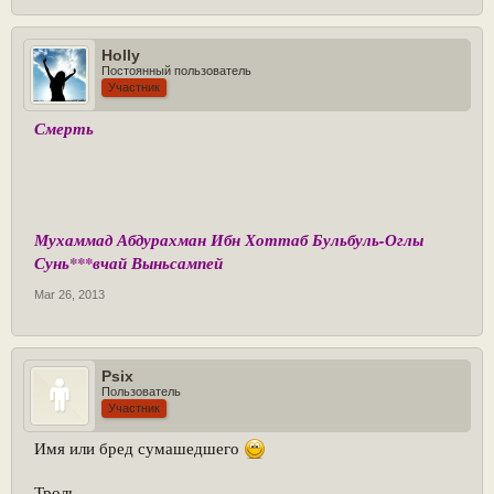
Holly
Постоянный пользователь
Участник
Смерть
Мухаммад Абдурахман Ибн Хоттаб Бульбуль-Оглы
Сунь***вчай Выньсампей
Mar 26, 2013
Psix
Пользователь
Участник
Имя или бред сумашедшего
Троль