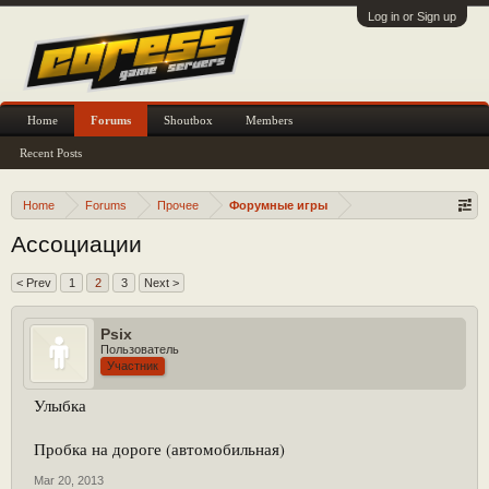
Log in or Sign up
Home
Forums
Shoutbox
Members
Recent Posts
Home
Forums
Прочее
Форумные игры
Ассоциации
< Prev
1
2
3
Next >
Psix
Пользователь
Участник
Улыбка
Пробка на дороге (автомобильная)
Mar 20, 2013