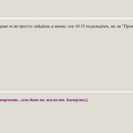
даже если просто зайдёшь в меню, сек 10-15 подождёшь, во ля "Пре
ицензию...или дави на жалость Аштрэю)))