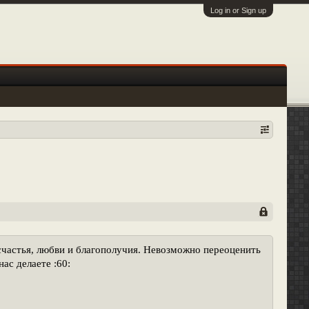
Log in or Sign up
счастья, любви и благополучия. Невозможно
переоценить
ас делаете :60: