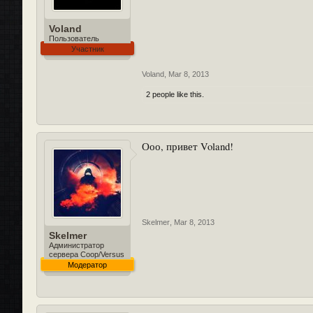
Voland
Пользователь
Участник
Voland
,
Mar 8, 2013
2 people like this.
Ооо, привет Voland!
Skelmer
,
Mar 8, 2013
Skelmer
Администратор
сервера Coop/Versus
Модератор