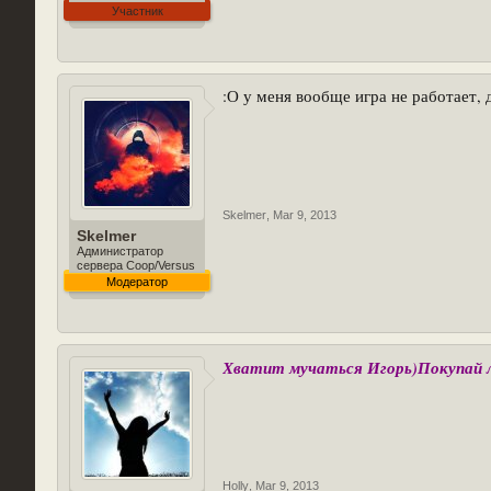
Участник
:О у меня вообще игра не работает, 
Skelmer
,
Mar 9, 2013
Skelmer
Администратор
сервера Coop/Versus
Модератор
Хватит мучаться Игорь)Покупай л
Holly
,
Mar 9, 2013