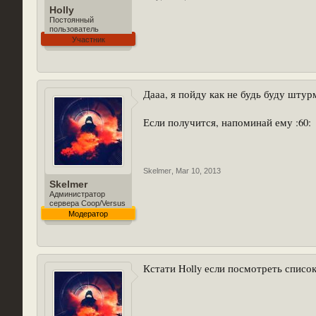
Holly
Постоянный
пользователь
Участник
Дааа, я пойду как не будь буду штур
Если получится, напоминай ему :60:
Skelmer
,
Mar 10, 2013
Skelmer
Администратор
сервера Coop/Versus
Модератор
Кстати Holly если посмотреть списо