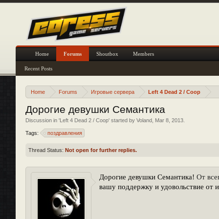
Home
Forums
Shoutbox
Members
Recent Posts
Home
Forums
Игровые сервера
Left 4 Dead 2 / Coop
Дорогие девушки Семантика
Discussion in '
Left 4 Dead 2 / Coop
' started by
Voland
,
Mar 8, 2013
.
Tags:
поздравления
Thread Status:
Not open for further replies.
От все
Дорогие девушки Семантика!
вашу поддержку и удовольствие от 