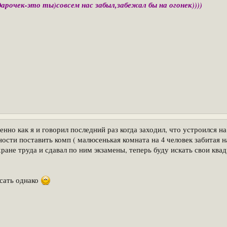
рочек-это ты)совсем нас забыл,забежал бы на огонек))))
нно как я и говорил последний раз когда заходил, что устроился н
ости поставить комп ( малюсенькая комната на 4 человек забитая на
ане труда и сдавал по ним экзамены, теперь буду искать свои ква
исать однако