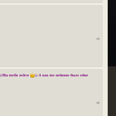
#5
д))Мы тебя ждем
)) А как то недавно было одно
#6