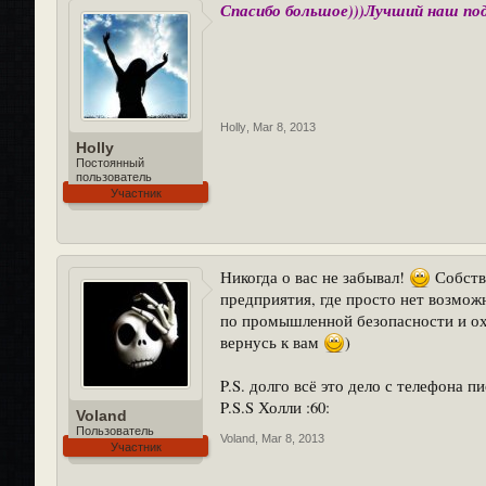
Спасибо большое)))Лучший наш пода
Holly
,
Mar 8, 2013
Holly
Постоянный
пользователь
Участник
Никогда о вас не забывал!
Собстве
предприятия, где просто нет возможн
по промышленной безопасности и охр
вернусь к вам
)
P.S. долго всё это дело с телефона п
P.S.S Холли :60:
Voland
Пользователь
Voland
,
Mar 8, 2013
Участник