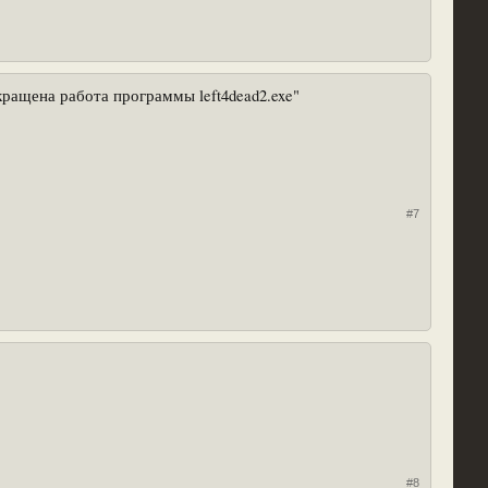
кращена работа программы left4dead2.exe"
#7
#8