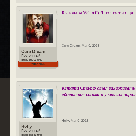
Благодаря Voland)) Я полностью про
Cure Dream
,
Mar 9, 2013
Cure Dream
Постоянный
пользователь
Участник
Кстати Стафф стал захаживать к 
обновление стима,и у многих пират
Holly
,
Mar 9, 2013
Holly
Постоянный
пользователь