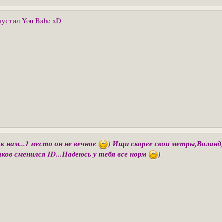
пустил You Babe xD
нам...1 место он не вечное
)
Ищи скорее свои метры,Волан
ков сменился ID...Надеюсь у тебя все норм
)