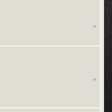
#1
#2