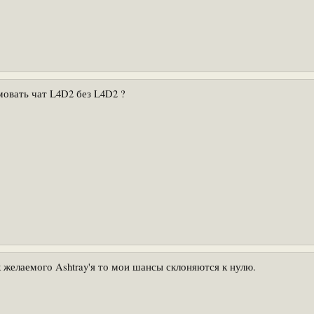
мовать чат L4D2 без L4D2 ?
к желаемого Ashtray'я то мои шансы склоняются к нулю.