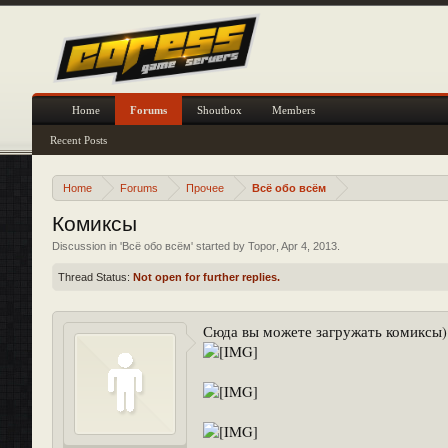
Home
Forums
Shoutbox
Members
Recent Posts
Home
Forums
Прочее
Всё обо всём
Комиксы
Discussion in '
Всё обо всём
' started by
Topor
,
Apr 4, 2013
.
Thread Status:
Not open for further replies.
Сюда вы можете загружать комиксы)