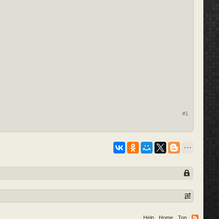
#1
Help
Home
Top