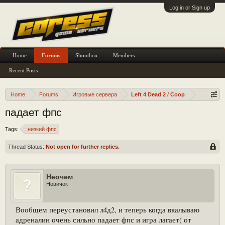
Log in or Sign up
Home
Forums
Shoutbox
Members
Recent Posts
Home
Forums
Игровые сервера
Left 4 Dead 2 / Coop
падает фпс
Tags:
низкий фпс
Thread Status:
Not open for further replies.
Неочем
Новичок
Вообщем переустановил л4д2, и теперь когда вкалываю
адреналин очень сильно падает фпс и игра лагает( от