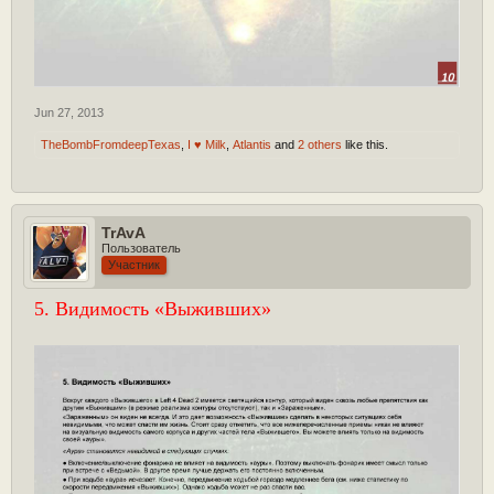
Jun 27, 2013
TheBombFromdeepTexas
,
I ♥ Milk
,
Atlantis
and
2 others
like this.
TrAvA
Пользователь
Участник
5. Видимость «Выживших»