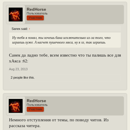
RedHorse
Пользователь
Участник
Saneк said:
↑
Ну тебя я понял, ты хочешь бана исключительно из-за того, что
играешь хуже. А насчет пушечного мяса, ну я хз, так играешь.
Санек да ладно тебе, всем известно что ты палишь все для
хАкса :62:
Aug 23, 2013
2 people like this.
RedHorse
Пользователь
Участник
Немного отступления от темы, по поводу читов. Из
рассказа читера.