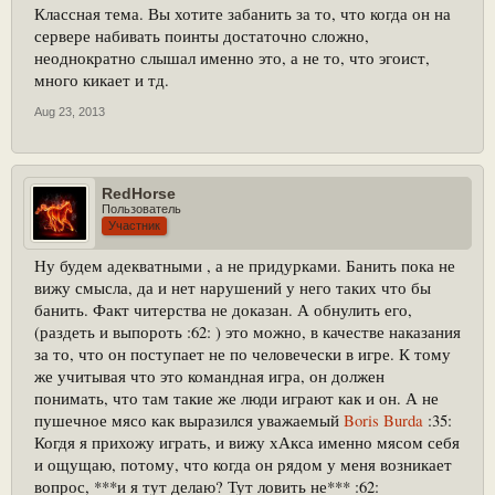
Классная тема. Вы хотите забанить за то, что когда он на
сервере набивать поинты достаточно сложно,
неоднократно слышал именно это, а не то, что эгоист,
много кикает и тд.
Aug 23, 2013
RedHorse
Пользователь
Участник
Ну будем адекватными , а не придурками. Банить пока не
вижу смысла, да и нет нарушений у него таких что бы
банить. Факт читерства не доказан. А обнулить его,
(раздеть и выпороть :62: ) это можно, в качестве наказания
за то, что он поступает не по человечески в игре. К тому
же учитывая что это командная игра, он должен
понимать, что там такие же люди играют как и он. А не
пушечное мясо как выразился уважаемый
Boris Burda
:35:
Когдя я прихожу играть, и вижу хАкса именно мясом себя
и ощущаю, потому, что когда он рядом у меня возникает
вопрос, ***и я тут делаю? Тут ловить не*** :62: