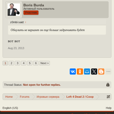
Boris Burda
Активный пользователь
Участник
z0mbi said:
↑
Обнулить не вариант он еще больше задрачивать будет
вот вот
Aug 23, 2013
1
2
3
4
5
6
Next >
Thread Status:
Not open for further replies.
Home
Forums
Игровые сервера
Left 4 Dead 2 / Coop
English (US)
Help