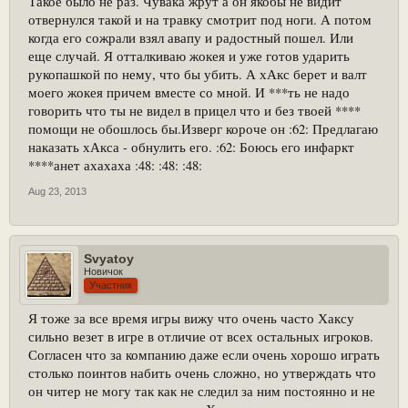
Такое было не раз. Чувака жрут а он якобы не видит
отвернулся такой и на травку смотрит под ноги. А потом
когда его сожрали взял авапу и радостный пошел. Или
еще случай. Я отталкиваю жокея и уже готов ударить
рукопашкой по нему, что бы убить. А хАкс берет и валт
моего жокея причем вместе со мной. И ***ть не надо
говорить что ты не видел в прицел что и без твоей ****
помощи не обошлось бы.Изверг короче он :62: Предлагаю
наказать хАкса - обнулить его. :62: Боюсь его инфаркт
****анет ахахаха :48: :48: :48:
Aug 23, 2013
Svyatoy
Новичок
Участник
Я тоже за все время игры вижу что очень часто Хаксу
сильно везет в игре в отличие от всех остальных игроков.
Согласен что за компанию даже если очень хорошо играть
столько поинтов набить очень сложно, но утверждать что
он читер не могу так как не следил за ним постоянно и не