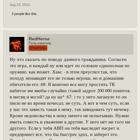
Aug 23, 2013
3 people like this.
RedHorse
Пользователь
Участник
Ну что сказать по поводу данного гражданина. Согласен
это игра, и каждый ну или идет по головам однополчан по
оружию, как может. Хакс - в этом преуспел так, что
походу ненавидят его не только игроки, но и домашние
обитатели его :68: Я конечно все могу простить ТК
набитое им якобы случайно (такой задрот 200 000 поинтов
в месяц и косой? да ну на* :67: ) то у него лагануло то он
писю не во время почесал, не суть. А вот в чем суть, если
у нас это зависть такая к нему, так завидовать тут нечему.
Кроме недовольства к нему ничего не испытываю. Нужно
иметь совесть и уважение к другим. У него нет ни того ни
другого. Если у тебя АВП он тебя выследит насрет и
предпримет все, что бы быстрее здох, и заберет его.