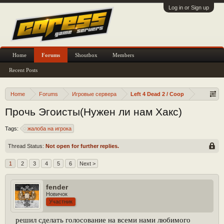
Log in or Sign up
Home
Forums
Shoutbox
Members
Recent Posts
Home
Forums
Игровые сервера
Left 4 Dead 2 / Coop
Прочь Эгоисты(Нужен ли нам Хакс)
Tags:
жалоба на игрока
Thread Status:
Not open for further replies.
1
2
3
4
5
6
Next >
fender
Новичок
Участник
решил сделать голосование на всеми нами любимого