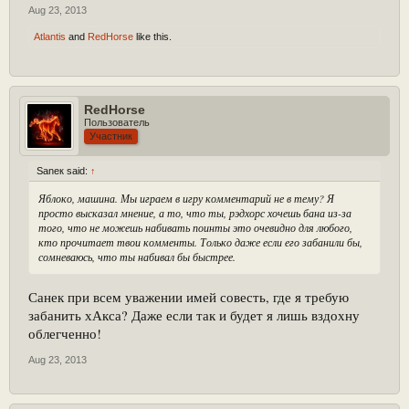
Aug 23, 2013
Atlantis
and
RedHorse
like this.
RedHorse
Пользователь
Участник
Saneк said:
↑
Яблоко, машина. Мы играем в игру комментарий не в тему? Я
просто высказал мнение, а то, что ты, рэдхорс хочешь бана из-за
того, что не можешь набивать поинты это очевидно для любого,
кто прочитает твои комменты. Только даже если его забанили бы,
сомневаюсь, что ты набивал бы быстрее.
Санек при всем уважении имей совесть, где я требую
забанить хАкса? Даже если так и будет я лишь вздохну
облегченно!
Aug 23, 2013