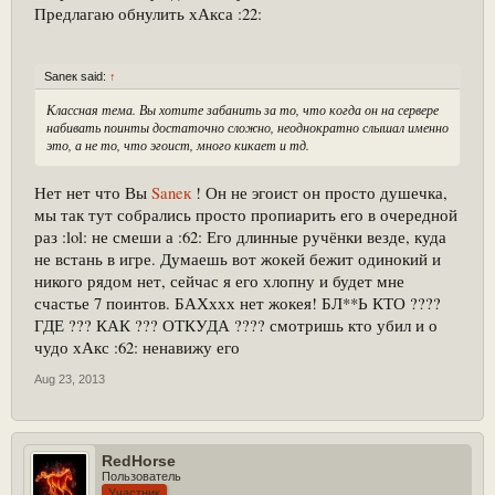
Предлагаю обнулить хАкса :22:
Saneк said:
↑
Классная тема. Вы хотите забанить за то, что когда он на сервере
набивать поинты достаточно сложно, неоднократно слышал именно
это, а не то, что эгоист, много кикает и тд.
Нет нет что Вы
Saneк
! Он не эгоист он просто душечка,
мы так тут собрались просто пропиарить его в очередной
раз :lol: не смеши а :62: Его длинные ручёнки везде, куда
не встань в игре. Думаешь вот жокей бежит одинокий и
никого рядом нет, сейчас я его хлопну и будет мне
счастье 7 поинтов. БАХххх нет жокея! БЛ**Ь КТО ????
ГДЕ ??? КАК ??? ОТКУДА ???? смотришь кто убил и о
чудо хАкс :62: ненавижу его
Aug 23, 2013
RedHorse
Пользователь
Участник