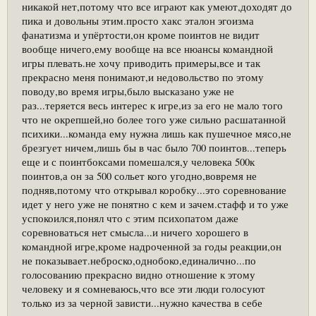
никакой нет,потому что все играют как умеют,доходят до
пика и довольны этим.просто хакс эталон эгоизма
фанатизма и упёртости,он кроме поинтов не видит
вообще ничего,ему вообще на все нюансы командной
игры плевать.не хочу приводить примеры,все и так
прекрасно меня понимают,и недовольство по этому
поводу,во время игры,было высказано уже не
раз...теряется весь интерес к игре,из за его не мало того
что не окрепшей,но более того уже сильно расшатанной
психики...команда ему нужна лишь как пушечное мясо,не
брезгует ничем,лишь бы в час было 700 поинтов...теперь
еще и с поинтбоксами помешался,у человека 500к
поинтов,а он за 500 сольет кого угодно,вовремя не
подняв,потому что открывал коробку...это соревнование
идет у него уже не понятно с кем и зачем.стафф и то уже
успокоился,понял что с этим психопатом даже
соревноваться нет смысла...и ничего хорошего в
командной игре,кроме надроченной за годы реакции,он
не показывает.неброско,однобоко,единалично...по
голосованию прекрасно видно отношение к этому
человеку и я сомневаюсь,что все эти люди голосуют
только из за черной зависти...нужно качества в себе