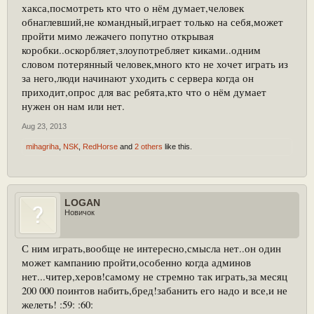
хакса,посмотреть кто что о нём думает,человек
обнаглевший,не командный,играет только на себя,может
пройти мимо лежачего попутно открывая
коробки..оскорбляет,злоупотребляет киками..одним
словом потерянный человек,много кто не хочет играть из
за него,люди начинают уходить с сервера когда он
приходит,опрос для вас ребята,кто что о нём думает
нужен он нам или нет.
Aug 23, 2013
mihagriha
,
NSK
,
RedHorse
and
2 others
like this.
LOGAN
Новичок
С ним играть,вообще не интересно,смысла нет..он один
может кампанию пройти,особенно когда админов
нет...читер,херов!самому не стремно так играть,за месяц
200 000 поинтов набить,бред!забанить его надо и все,и не
желеть! :59: :60: