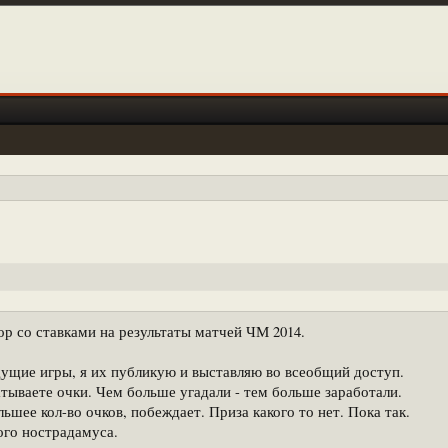
р со ставками на результаты матчей ЧМ 2014.
дущие игры, я их публикую и выставляю во всеобщий доступ.
атываете очки. Чем больше угадали - тем больше заработали.
ьшее кол-во очков, побеждает. Приза какого то нет. Пока так.
ого нострадамуса.