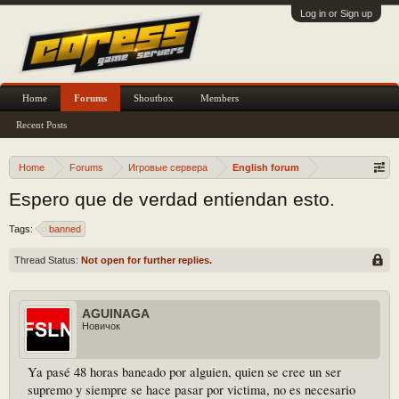
Log in or Sign up
Home
Forums
Shoutbox
Members
Recent Posts
Home
Forums
Игровые сервера
English forum
Espero que de verdad entiendan esto.
Tags:
banned
Thread Status:
Not open for further replies.
AGUINAGA
Новичок
Ya pasé 48 horas baneado por alguien, quien se cree un ser
supremo y siempre se hace pasar por victima, no es necesario