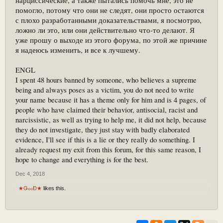
нарциссические, а также пытались помочь мне, это не
помогло, потому что они не следят, они просто остаются
с плохо разработанными доказательствами, я посмотрю,
ложно ли это, или они действительно что-то делают. Я
уже прошу о выходе из этого форума, по этой же причине
я надеюсь изменить, и все к лучшему.
ENGL
I spent 48 hours banned by someone, who believes a supreme
being and always poses as a victim, you do not need to write
your name because it has a theme only for him and is 4 pages, of
people who have claimed their behavior, antisocial, racist and
narcissistic, as well as trying to help me, it did not help, because
they do not investigate, they just stay with badly elaborated
evidence, I'll see if this is a lie or they really do something. I
already request my exit from this forum, for this same reason, I
hope to change and everything is for the best.
Dec 4, 2018
★ǤℴℴĐ★
likes this.