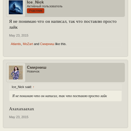
Ice_Nick
Активный пользователь
Участник
Я не понимаю что он написал, так что поставлю просто
лайк
May 23, 2015
Atlantis
,
MoZart
and
Смирниш
like this.
Смирниш
Новичок
Ice_Nick said:
↑
Я не понимаю что он написал, так что поставлю просто лайк
Ахахахаахах
May 23, 2015