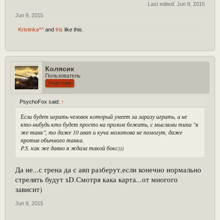
Last edited:
Jun 9, 2015
Jun 9, 2015
Kristinka^^
and
Iris
like this.
Колясик
Пользователь
Участник
PsychoFox said:
↑
Если будет играть человек который умеет за заразу играть, а не
кто-нибудь кто будет просто на пролом бежать, с мыслями типа "я
же танк", то даже 10 авап и куча молотова не помогут, даже
против обычного танка.
P.S. как же давно я ждала такой бокс)))
Да не...с грена да с авп разберут,если конечно нормально
стрелять будут xD.Смотря кака карта...от многого
зависит)
Jun 9, 2015