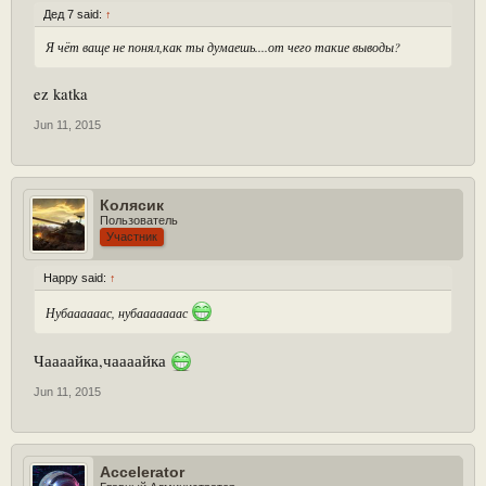
Дед 7 said:
↑
Я чёт ваще не понял,как ты думаешь....от чего такие выводы?
ez katka
Jun 11, 2015
Колясик
Пользователь
Участник
Happy said:
↑
Нубаааааас, нубааааааас
Чаааайка,чаааайка
Jun 11, 2015
Accelerator