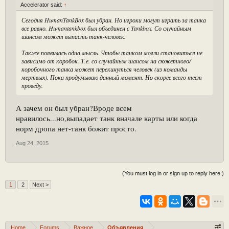
Accelerator said:
↑
Сегодня HumanTankBox был убран. Но игроки могут играть за танка
все равно. Humantankbox был объединен с Tankbox. Со случайным
шансом может выпасть танк-человек.
Также появилась одна мысль. Чтобы танком могли становиться не
зависимо от коробок. Т.е. со случайным шансом на сюжетного/
коробочного танка может перекинуться человек (из команды
мертвых). Пока продумываю данный момент. Но скорее всего тест
проведу.
А зачем он был убран?Вроде всем
нравилось...но,выпадает танк вначале карты или когда
норм дропа нет-танк божит просто.
Aug 24, 2015
(You must log in or sign up to reply here.)
1
2
Next >
Home
Forums
Важное
Объявления