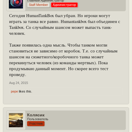
Главный Администратор
Staff Member
Администратор
Сегодня HumanTankBox был убран. Но игроки могут
играть за танка все равно. Humantankbox был объединен с
Tankbox. Со случайным шансом может выпасть танк-
человек.
Также появилась одна мысль. Чтобы танком могли
становиться не зависимо от коробок. Т.е. со случайным
шансом на сюжетного/коробочного танка может
перекинуться человек (из команды мертвых). Пока
продумываю данный момент. Но скорее всего тест
проведу.
Aug 24, 2015
pepe
likes this.
Колясик
Пользователь
Участник