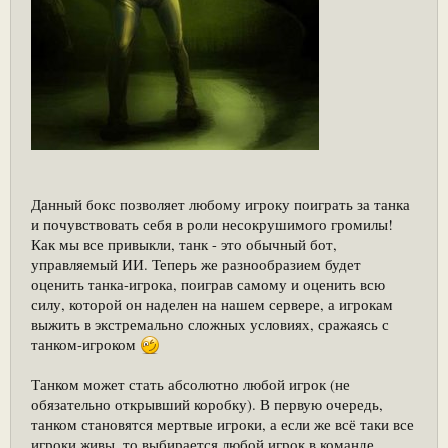
Данный бокс позволяет любому игроку поиграть за танка
и почувствовать себя в роли несокрушимого громилы!
Как мы все привыкли, танк - это обычный бот,
управляемый ИИ. Теперь же разнообразием будет
оценить танка-игрока, поиграв самому и оценить всю
силу, которой он наделен на нашем сервере, а игрокам
выжить в экстремально сложных условиях, сражаясь с
танком-игроком
Танком может стать абсолютно любой игрок (не
обязательно открывший коробку). В первую очередь,
танком становятся мертвые игроки, а если же всё таки все
игроки живы, то выбирается любой игрок в команде