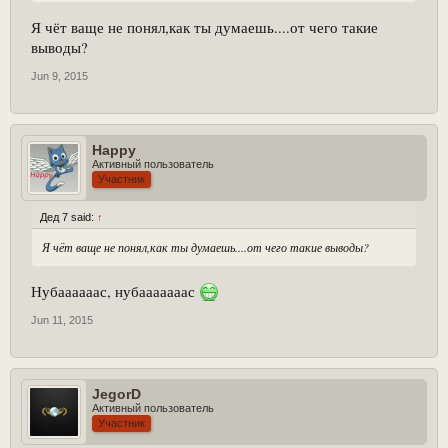
Я чёт ваще не понял,как ты думаешь....от чего такие
выводы?
Jun 9, 2015
Happy
Активный пользователь
Участник
Дед 7 said:
↑
Я чёт ваще не понял,как ты думаешь....от чего такие выводы?
Нубаааааас, нубааааааас
Jun 11, 2015
JegorD
Активный пользователь
Участник