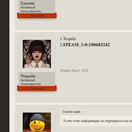
Cosmo
Активный
пользователь
Участник
1.Tequila
STEAM_1:0:100683242
2.
Tequila
,
Aug 2, 2015
Tequila
Активный
пользователь
Участник
Cosmo said:
↑
А уже есть информация по турниру(кол-во ком