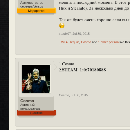
менять в последний момент. В этот 
Администратор
сервера Versus
Ник и SteamId). За несколько дней 
Модератор
Так же будет очень хорошо если вы 
stasik07
,
Jul 30, 2015
MiLA
,
Tequila
,
Cosmo
and
1 other person
like this
1.Cosmo
STEAM_1:0:70180888
2.
Cosmo
,
Jul 30, 2015
Cosmo
Активный
пользователь
Участник