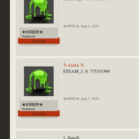
★KIRER★
,
Aug 3, 2015
★KIRER★
Новичок
Участник
♑ ƙเя£я ♑
STEAM_1: 0: 775333399
★KIRER★
,
Aug 7, 2015
★KIRER★
Новичок
Участник
1. Squall