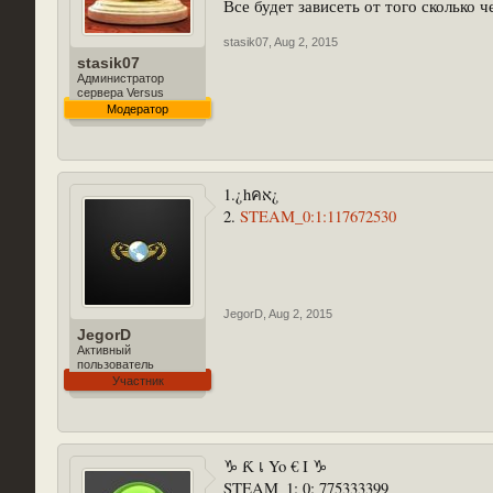
Все будет зависеть от того сколько 
stasik07
,
Aug 2, 2015
stasik07
Администратор
сервера Versus
Модератор
1.¿hคא¿
2.
STEAM_0:1:117672530
JegorD
,
Aug 2, 2015
JegorD
Активный
пользователь
Участник
♑ Ƙ เ Yo € I ♑
STEAM_1: 0: 775333399