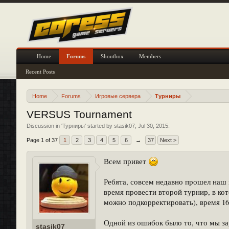
Home
Forums
Shoutbox
Members
Recent Posts
Home
Forums
Игровые сервера
Турниры
VERSUS Tournament
Discussion in '
Турниры
' started by
stasik07
,
Jul 30, 2015
.
Page 1 of 37
1
2
3
4
5
6
→
37
Next >
Всем привет
Ребята, совсем недавно прошел наш 
время провести второй турнир, в ко
можно подкорректировать), время 16:
Одной из ошибок было то, что мы за
stasik07