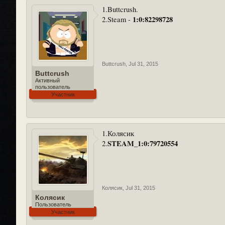
1.Buttcrush.
1:0:82298728
2.Steam -
Buttcrush
,
Jul 31, 2015
Buttcrush
Активный
пользователь
Участник
1.Колясик
STEAM_1:0:79720554
2.
Колясик
,
Jul 31, 2015
Колясик
Пользователь
Участник