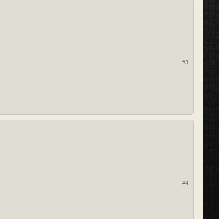
#3
#4