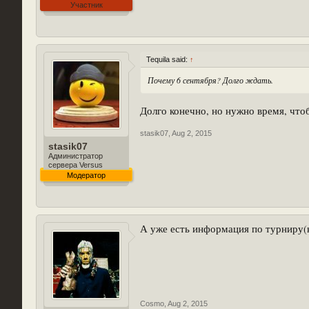
Участник
Tequila said:
↑
Почему 6 сентября? Долго ждать.
Долго конечно, но нужно время, что
stasik07
,
Aug 2, 2015
stasik07
Администратор
сервера Versus
Модератор
А уже есть информация по турниру(ко
Cosmo
,
Aug 2, 2015