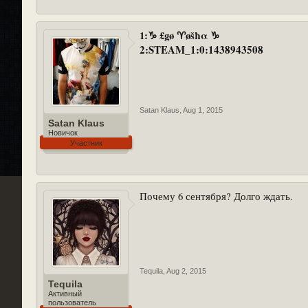
1:♑ £gø ♈øšħα ♑
2:STEAM_1:0:1438943508
Satan Klaus
,
Aug 1, 2015
Satan Klaus
Новичок
Участник
Почему 6 сентября? Долго ждать.
Tequila
,
Aug 2, 2015
Tequila
Активный
пользователь