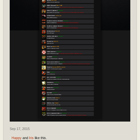
Sep 17, 2015
Happy
and
Iris
like this.