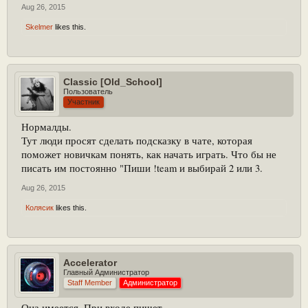
Aug 26, 2015
Skelmer
likes this.
Classic [Old_School]
Пользователь
Участник
Нормалды.
Тут люди просят сделать подсказку в чате, которая
поможет новичкам понять, как начать играть. Что бы не
писать им постоянно "Пиши !team и выбирай 2 или 3.
Aug 26, 2015
Колясик
likes this.
Accelerator
Главный Администратор
Staff Member
Администратор
Она имеется. При входе пишет.