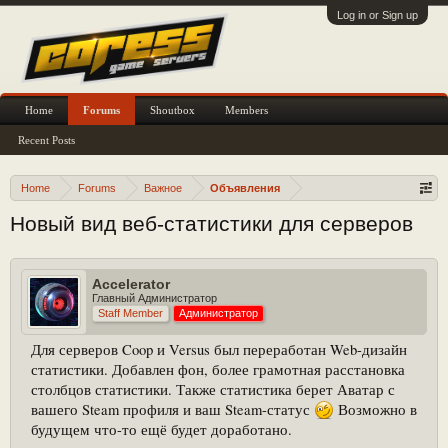
Log in or Sign up
Home
Forums
Shoutbox
Members
Recent Posts
Home
Forums
Важное
Объявления
Новый вид веб-статистики для серверов
Accelerator
Главный Администратор
Staff Member
Администратор
Для серверов Coop и Versus был переработан Web-дизайн
статистики. Добавлен фон, более грамотная расстановка
столбцов статистики. Также статистика берет Аватар с
вашего Steam профиля и ваш Steam-статус
Возможно в
будущем что-то ещё будет доработано.