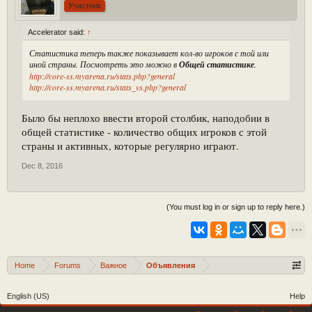
Участник
Accelerator said:
↑
Статистика теперь также показывает кол-во игроков с той или
иной страны. Посмотреть это можно в
Общей статистике
.
http://core-ss.myarena.ru/stats.php?general
http://core-ss.myarena.ru/stats_vs.php?general
Было бы неплохо ввести второй столбик, наподобии в
общей статистике - количество общих игроков с этой
страны и активных, которые регулярно играют.
Dec 8, 2016
(You must log in or sign up to reply here.)
Home
Forums
Важное
Объявления
English (US)
Help