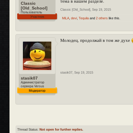
тема в нашем разделе.
Classic
[Old_School]
Classic [Old_School]
,
Sep 19, 2015
Пользователь
Участник
MiLA
,
devi
,
Tequila
and
2 others
like this.
Молодец, продолжай в том же духе
stasik07
,
Sep 19, 2015
stasik07
Администратор
сервера Versus
Модератор
Thread Status:
Not open for further replies.