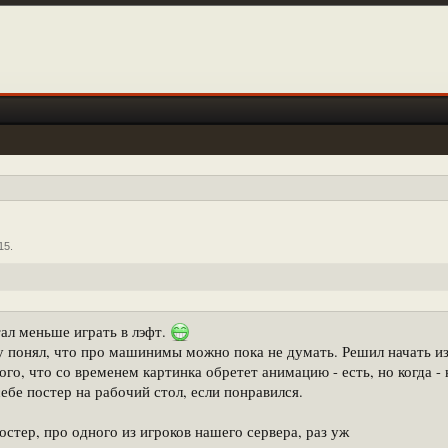
15
.
тал меньше играть в лэфт.
зу понял, что про машинимы можно пока не думать. Решил начать и
го, что со временем картинка обретет анимацию - есть, но когда - н
себе постер на рабочий стол, если понравился.
стер, про одного из игроков нашего сервера, раз уж