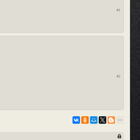
#1
#2