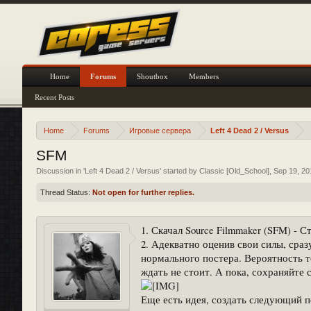
Home
Forums
Shoutbox
Members
Recent Posts
Home
Forums
Игровые сервера
Left 4 Dead 2 / Versus
SFM
Discussion in '
Left 4 Dead 2 / Versus
' started by
Classic [Old_School]
,
Sep 19, 20
Thread Status:
Not open for further replies.
1. Скачал Source Filmmaker (SFM) - С
2. Адекватно оценив свои силы, сра
нормального постера. Вероятность то
ждать не стоит. А пока, сохраняйте 
Еще есть идея, создать следующий по