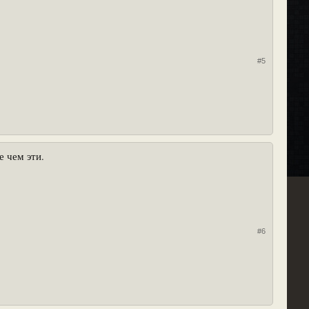
#5
е чем эти.
#6