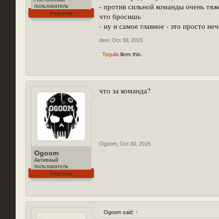
- против сильной команды очень тяже
пользователь
Участник
что бросишь
- ну и самое главное - это просто н
devi
,
Oct 30, 2015
Tequila
likes this.
что за команда?
Ogoom
,
Oct 30, 2015
Ogoom
Активный
пользователь
Участник
Ogoom said:
↑