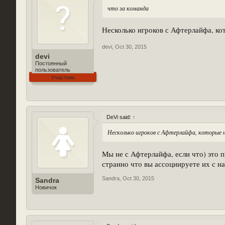
что за команда
Несколько игроков с Афтерлайфа, ко
devi
,
Oct 30, 2015
devi
Постоянный
пользователь
Участник
DeVi said:
↑
Несколько игроков с Афтерлайфа, которые н
Мы не с Афтерлайфа, если что) это 
странно что вы ассоциируете их с н
Sandra
,
Oct 30, 2015
Sandra
Новичок