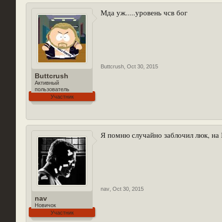
Мда уж.....уровень чсв бог
Buttcrush
,
Oct 30, 2015
Buttcrush
Активный
пользователь
Участник
Я помню случайно заблочил люк, на
nav
,
Oct 30, 2015
nav
Новичок
Участник