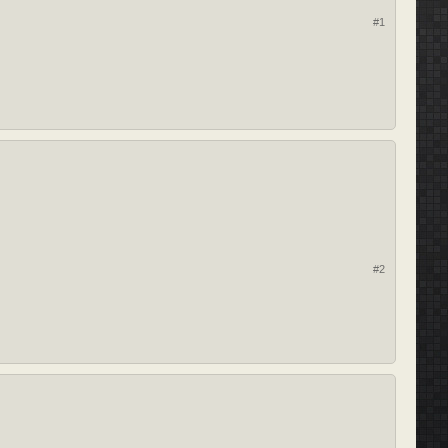
#1
#2