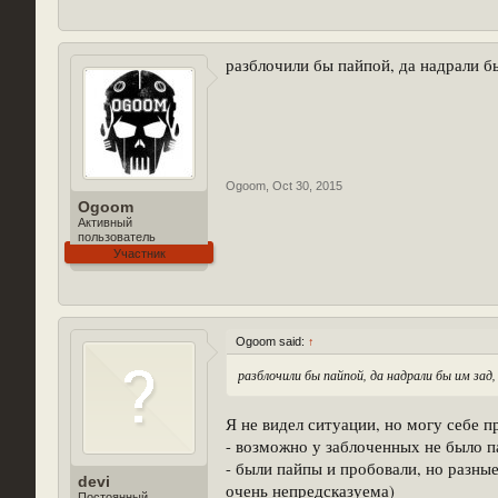
разблочили бы пайпой, да надрали бы
Ogoom
,
Oct 30, 2015
Ogoom
Активный
пользователь
Участник
Ogoom said:
↑
разблочили бы пайпой, да надрали бы им зад,
Я не видел ситуации, но могу себе п
- возможно у заблоченных не было п
- были пайпы и пробовали, но разны
devi
очень непредсказуема)
Постоянный