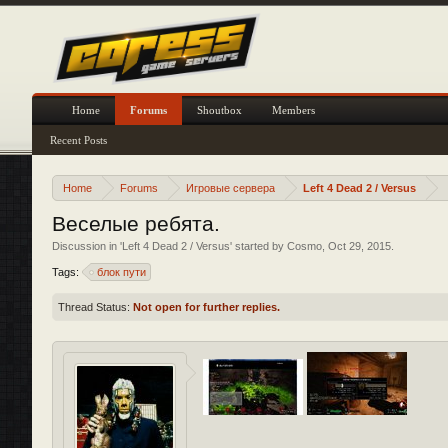
Home
Forums
Shoutbox
Members
Recent Posts
Home
Forums
Игровые сервера
Left 4 Dead 2 / Versus
Веселые ребята.
Discussion in '
Left 4 Dead 2 / Versus
' started by
Cosmo
,
Oct 29, 2015
.
Tags:
блок пути
Thread Status:
Not open for further replies.