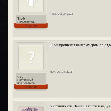
Trob
,
Oct 29, 2015
Trob
Пользователь
Участник
Я бы прошелся банхаммером по отд
devi
,
Oct 29, 2015
devi
Постоянный
пользователь
Участник
Частично эти. Зашли в гости и ведут