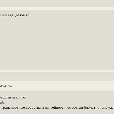
 им зад, делов то
 делов то
редставить, что:
айп
е транспортные средства и контейнеры, которыми блочат, очень уж