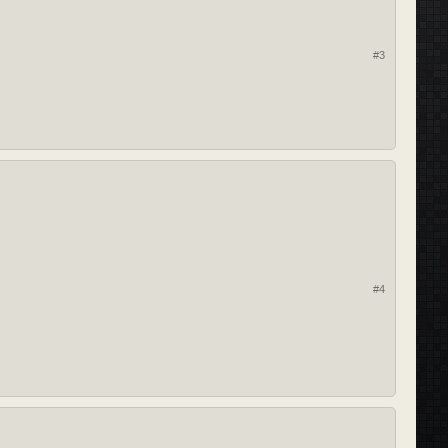
#3
#4