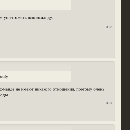
тем уничтожить всю команду.
#12
манду.
 команде не имеют никакого отношения, поэтому очень
ходы.
#13