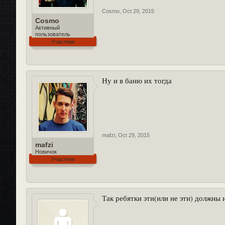
Cosmo
,
Oct 29, 2015
Cosmo
Активный
пользователь
Участник
Ну и в баню их тогда
mafzi
,
Oct 29, 2015
mafzi
Новичок
Участник
Так ребятки эти(или не эти) должны и