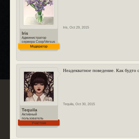
Iris
,
Oct 29, 2015
Iris
Администратор
сервера Coop/Versus
Модератор
Неадекватное поведение. Как будто с
Tequila
,
Oct 30, 2015
Tequila
Активный
пользователь
Участник