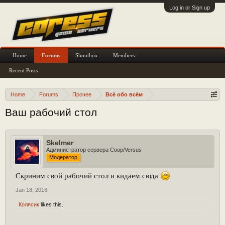
Log in or Sign up
Home
Forums
Shoutbox
Members
Recent Posts
Home
Forums
Прочее
Всё обо всём
Ваш рабочий стол
Skelmer
Администратор сервера Coop/Versus
Модератор
Скриним свой рабочий стол и кидаем сюда
Jan 18, 2016
Колясик
likes this.