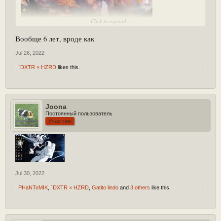
Click to expand...
Вообще 6 лет, вроде как
Jul 26, 2022
`DXTR × HZRD
likes this.
Joona
Постоянный пользователь
Участник
Jul 30, 2022
PHaNToMIK
,
`DXTR × HZRD
,
Gatito lindo
and
3 others
like this.