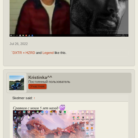
Jul 26, 2022
`DXTR × HZRD
and
Legend
like this.
Kristinka^^
Постоянный пользователь
Участник
Skelmer said:
↑
Сравним с моим 5 лет назад