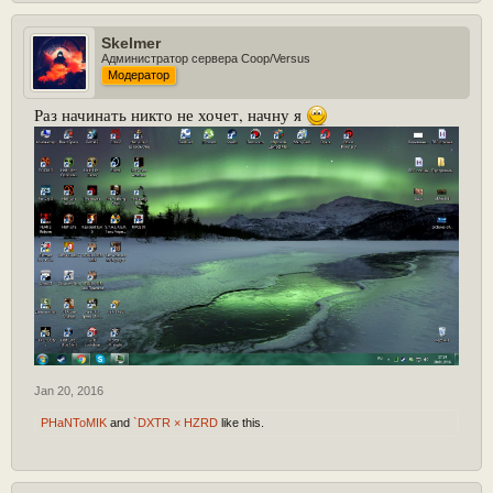
Skelmer
Администратор сервера Coop/Versus
Модератор
Раз начинать никто не хочет, начну я
Jan 20, 2016
PHaNToMIK
and
`DXTR × HZRD
like this.