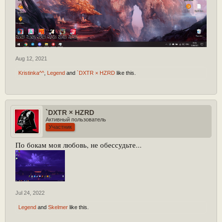
Aug 12, 2021
Kristinka^^
,
Legend
and
`DXTR × HZRD
like this.
`DXTR × HZRD
Активный пользователь
Участник
По бокам моя любовь, не обессудьте...
Jul 24, 2022
Legend
and
Skelmer
like this.