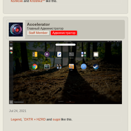
Колясик
and
Kristinka^^
like this.
Accelerator
Главный Администратор
Staff Member
Администратор
Jul 24, 2021
Legend
,
`DXTR × HZRD
and
sugoi
like this.