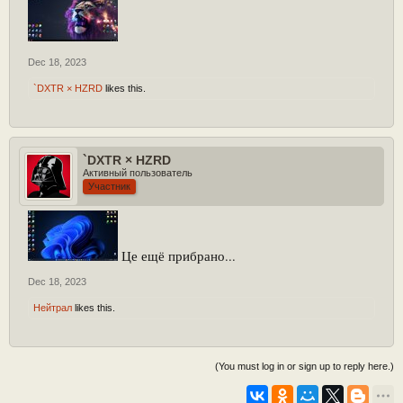
Dec 18, 2023
`DXTR × HZRD
likes this.
`DXTR × HZRD
Активный пользователь
Участник
Це ещё прибрано...
Dec 18, 2023
Нейтрал
likes this.
(You must log in or sign up to reply here.)