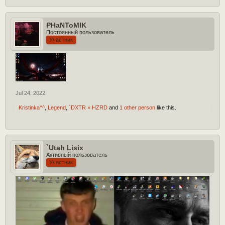
PHaNToMIK
Постоянный пользователь
Участник
Jul 24, 2022
Kristinka^^
,
Legend
,
`DXTR × HZRD
and
1 other person
like this.
`Utah Lisix
Активный пользователь
Участник