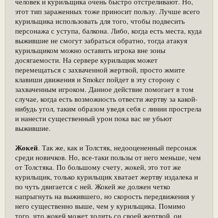
человек и курильщика очень быстро отстреливают. Но,
этот тип зараженных тоже приносит пользу. Лучше всего
курильщика использовать для того, чтобы подвесить
персонажа с уступа, балкона. Либо, когда есть места, куда
выжившие не смогут забраться обратно, тогда атакуя
курильщиком можно оставить игрока вне зоны
досягаемости. На сервере курильщик может
перемещаться с захваченной жертвой, просто жмите
клавиши движения и Smoker пойдет в эту сторону с
захваченным игроком. Данное действие помогает в том
случае, когда есть возможность отвести жертву за какой-
нибудь угол, таким образом уведя себя с линии прострела
и нанести существенный урон пока вас не убьют
выжившие.
Жокей
. Так же, как и Толстяк, недооцененный персонаж
среди новичков. Но, все-таки пользы от него меньше, чем
от Толстяка. По большому счету, жокей, это тот же
курильщик, только курильщик хватает жертву издалека и
по чуть двигается с ней. Жокей же должен четко
напрыгнуть на выжившего, но скорость передвижения у
него существенно выше, чем у курильщика. Помимо
того, что жокей может ходить со своей жертвой, он