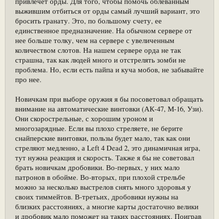
привлечёт орды. Для того, чтобы помочь облеванным
выжившим отбиться от орды самый лучший вариант, это
бросить гранату. Это, по большому счету, ее
единственное предназначение. На обычном сервере от
нее больше толку, чем на сервере с увеличенным
количеством слотов. На нашем сервере орда не так
страшна, так как людей много и отстрелять зомби не
проблема. Но, если есть пайпа и куча мобов, не забывайте
про нее.
Новичкам при выборе оружия я бы посоветовал обращать
внимание на автоматические винтовки (АК-47, М-16, Узи).
Они скорострельные, с хорошим уроном и
многозарядные. Если вы плохо стреляете, не берите
снайперские винтовки, пользы будет мало, так как они
стреляют медленно, а Left 4 Dead 2, это динамичная игра,
тут нужна реакция и скорость. Также я бы не советовал
брать новичкам дробовики. Во-первых, у них мало
патронов в обойме. Во-вторых, при плохой стрельбе
можно за несколько выстрелов снять много здоровья у
своих тиммейтов. В-третьих, дробовики нужны на
близких расстояниях, а многие карты достаточно велики
и дробовик мало поможет на таких расстояниях. Поиграв