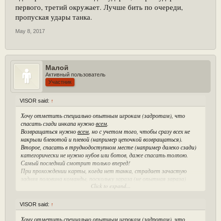
первого, третий окружает. Лучше бить по очереди,
пропуская удары танка.
May 8, 2017
Малой
Активный пользователь
Участник
VISOR said:
↑
Хочу отметить специально опытным игрокам (задротам), что
спасать сзади инкапа нужно
всем
.
Возвращаться нужно
всем
, но с учетом того, чтобы сразу всех не
накрыли блевотой и плевой (например цепочкой возвращаться).
Второе, спасать в труднодоступном месте (например далеко сзади)
категорически не нужно нубов или ботов, даже спасать толпою.
Самый последний смотрит только вперед!
При прохождении карты, когда нет танка, страдает зачастую
задняя половина команды, поскольку зараза (не опытная зараза)
Click to expand...
ресается с запаздываем. Поэтому проходя карту задней половине
команде надо смотреть
назад
!
Также повторюсь, что стрелять из слабого узи по танку нет смысла
VISOR said:
↑
! Лучше спрятаться от танка, занять респы и отстреливать особую
заразу. Если танк находится в доступном для выживших месте, то
Хочу отметить специально опытным игрокам (задротам), что