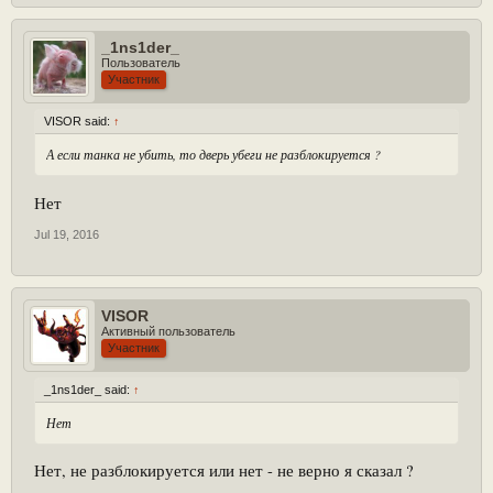
_1ns1der_
Пользователь
Участник
VISOR said:
↑
А если танка не убить, то дверь убеги не разблокируется ?
Нет
Jul 19, 2016
VISOR
Активный пользователь
Участник
_1ns1der_ said:
↑
Нет
Нет, не разблокируется или нет - не верно я сказал ?