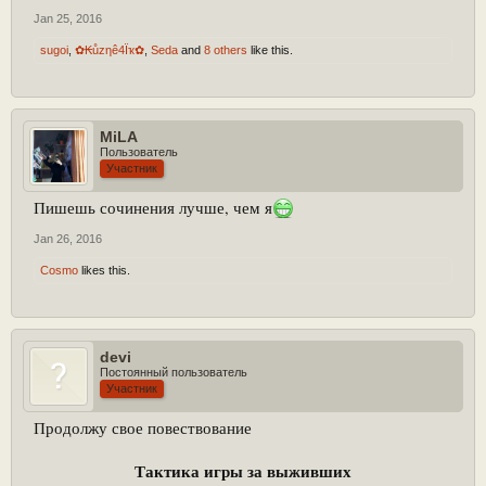
Jan 25, 2016
sugoi
,
✿₭ůzηê4Ïҡ✿
,
Seda
and
8 others
like this.
MiLA
Пользователь
Участник
Пишешь сочинения лучше, чем я
Jan 26, 2016
Cosmo
likes this.
devi
Постоянный пользователь
Участник
Продолжу свое повествование
Тактика игры за выживших