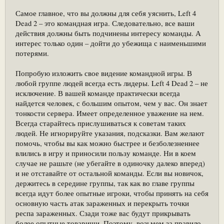
Самое главное, что вы должны для себя уяснить, Left 4
Dead 2 – это командная игра. Следовательно, все ваши
действия должны быть подчинены интересу команды. А
интерес только один – дойти до убежища с наименьшими
потерями.
Попробую изложить свое видение командной игры. В
любой группе людей всегда есть лидеры. Left 4 Dead 2 – не
исключение. В вашей команде практически всегда
найдется человек, с большим опытом, чем у вас. Он знает
тонкости сервера. Имеет определенное уважение на нем.
Всегда старайтесь прислушиваться к советам таких
людей. Не игнорируйте указания, подсказки. Вам желают
помочь, чтобы вы как можно быстрее и безболезненнее
влились в игру и приносили пользу команде. Ни в коем
случае не рашьте (не убегайте в одиночку далеко вперед)
и не отставайте от остальной команды. Если вы новичок,
держитесь в середине группы, так как во главе группы
всегда идут более опытные игроки, чтобы принять на себя
основную часть атак зараженных и перекрыть точки
респа зараженных. Сзади тоже вас будут прикрывать
более опытные товарищи. Поэтому, возьмем за правило –