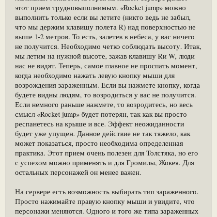
этот прием трудновыполнимым. «Rocket jump» можно
выполнить только если вы летите (никто ведь не забыл,
что мы держим клавишу полета R) над поверхностью не
выше 1-2 метров. То есть, залетев в небеса, у вас ничего
не получится. Необходимо четко соблюдать высоту. Итак,
мы летим на нужной высоте, зажав клавишу Rи W, люди
нас не видят. Теперь, самое главное не проспать момент,
когда необходимо нажать левую кнопку мыши для
возрождения зараженным. Если вы нажмете кнопку, когда
будете видны людям, то возродиться у вас не получится.
Если немного раньше нажмете, то возродитесь, но весь
смысл «Rocket jump» будет потерян, так как вы просто
респанетесь на крыше и все. Эффект неожиданности
будет уже упущен. Данное действие не так тяжело, как
может показаться, просто необходима определенная
практика. Этот прием очень полезен для Толстяка, но его
с успехом можно применять и для Громилы, Жокея. Для
остальных персонажей он менее важен.
На сервере есть возможность выбирать тип зараженного.
Просто нажимайте правую кнопку мыши и увидите, что
персонажи меняются. Одного и того же типа зараженных