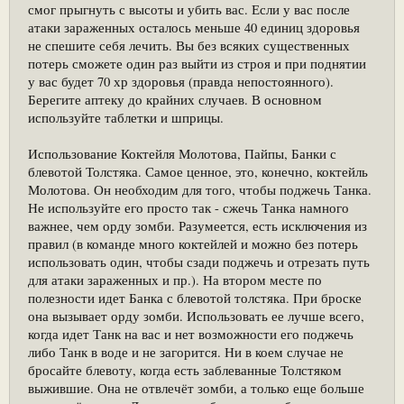
смог прыгнуть с высоты и убить вас. Если у вас после
атаки зараженных осталось меньше 40 единиц здоровья
не спешите себя лечить. Вы без всяких существенных
потерь сможете один раз выйти из строя и при поднятии
у вас будет 70 хр здоровья (правда непостоянного).
Берегите аптеку до крайних случаев. В основном
используйте таблетки и шприцы.
Использование Коктейля Молотова, Пайпы, Банки с
блевотой Толстяка. Самое ценное, это, конечно, коктейль
Молотова. Он необходим для того, чтобы поджечь Танка.
Не используйте его просто так - сжечь Танка намного
важнее, чем орду зомби. Разумеется, есть исключения из
правил (в команде много коктейлей и можно без потерь
использовать один, чтобы сзади поджечь и отрезать путь
для атаки зараженных и пр.). На втором месте по
полезности идет Банка с блевотой толстяка. При броске
она вызывает орду зомби. Использовать ее лучше всего,
когда идет Танк на вас и нет возможности его поджечь
либо Танк в воде и не загорится. Ни в коем случае не
бросайте блевоту, когда есть заблеванные Толстяком
выжившие. Она не отвлечёт зомби, а только еще больше