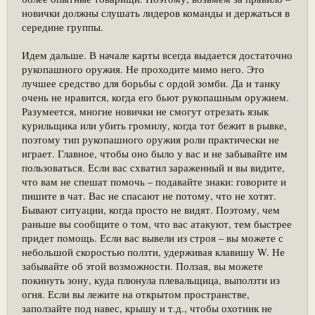
новички должны слушать лидеров команды и держаться в
середине группы.
Идем дальше. В начале карты всегда выдается достаточно
рукопашного оружия. Не проходите мимо него. Это
лучшее средство для борьбы с ордой зомби. Да и танку
очень не нравится, когда его бьют рукопашным оружием.
Разумеется, многие новички не смогут отрезать язык
курильщика или убить громилу, когда тот бежит в рывке,
поэтому тип рукопашного оружия роли практически не
играет. Главное, чтобы оно было у вас и не забывайте им
пользоваться. Если вас схватил зараженный и вы видите,
что вам не спешат помочь – подавайте знаки: говорите и
пишите в чат. Вас не спасают не потому, что не хотят.
Бывают ситуации, когда просто не видят. Поэтому, чем
раньше вы сообщите о том, что вас атакуют, тем быстрее
придет помощь. Если вас вывели из строя – вы можете с
небольшой скоростью ползти, удерживая клавишу W. Не
забывайте об этой возможности. Ползая, вы можете
покинуть зону, куда плюнула плевальщица, выползти из
огня. Если вы лежите на открытом пространстве,
заползайте под навес, крышу и т.д., чтобы охотник не