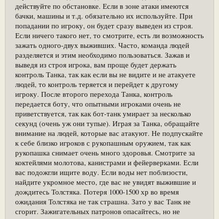
действуйте по обстановке. Если в зоне атаки имеются
бачки, машины и т.д. обязательно их используйте. При
попадании по игроку, он будет сразу выведен из строя.
Если ничего такого нет, то смотрите, есть ли возможность
зажать одного-двух выживших. Часто, команда людей
разделяется и этим необходимо пользоваться. Зажав и
выведя из строя игрока, вам проще будет держать
контроль Танка, так как если вы не видите и не атакуете
людей, то контроль теряется и перейдет к другому
игроку. После второго перехода Танка, контроль
передается боту, что опытными игроками очень не
приветствуется, так как бот-танк умирает за несколько
секунд (очень уж они тупые). Играя за Танка, обращайте
внимание на людей, которые вас атакуют. Не подпускайте
к себе близко игроков с рукопашным оружием, так как
рукопашка снимает очень много здоровья. Смотрите за
коктейлями молотова, канистрами и фейерверками. Если
вас подожгли ищите воду. Если воды нет поблизости,
найдите укромное место, где вас не увидят выжившие и
дождитесь Толстяка. Потеря 1000-1500 хр во время
ожидания Толстяка не так страшна. Зато у вас Танк не
сгорит. Зажигательных патронов опасайтесь, но не