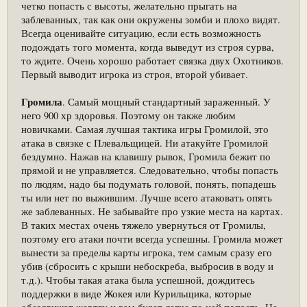
четко попасть с высоты, желательно прыгать на
заблеванных, так как они окружены зомби и плохо видят.
Всегда оценивайте ситуацию, если есть возможность
подождать того момента, когда выведут из строя сурва,
то ждите. Очень хорошо работает связка двух Охотников.
Первый выводит игрока из строя, второй убивает.
Громила
. Самый мощный стандартный зараженный. У
него 900 хр здоровья. Поэтому он также любим
новичками. Самая лучшая тактика игры Громилой, это
атака в связке с Плевальщицей. Ни атакуйте Громилой
бездумно. Нажав на клавишу рывок, Громила бежит по
прямой и не управляется. Следовательно, чтобы попасть
по людям, надо бы подумать головой, понять, попадешь
ты или нет по выжившим. Лучше всего атаковать опять
же заблеванных. Не забывайте про узкие места на картах.
В таких местах очень тяжело увернуться от Громилы,
поэтому его атаки почти всегда успешны. Громила может
вынести за пределы карты игрока, тем самым сразу его
убив (сбросить с крыши небоскреба, выбросив в воду и
т.д.). Чтобы такая атака была успешной, дождитесь
поддержки в виде Жокея или Курильщика, которые