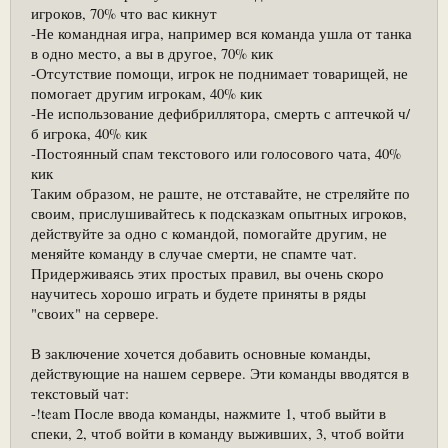
игроков, 70% что вас кикнут
-Не командная игра, например вся команда ушла от танка
в одно место, а вы в другое, 70% кик
-Отсутствие помощи, игрок не поднимает товарищей, не
помогает другим игрокам, 40% кик
-Не использование дефибриллятора, смерть с аптечкой ч/
б игрока, 40% кик
-Постоянный спам текстового или голосового чата, 40%
кик
Таким образом, не раште, не отставайте, не стреляйте по
своим, прислушивайтесь к подсказкам опытных игроков,
действуйте за одно с командой, помогайте другим, не
меняйте команду в случае смерти, не спамте чат.
Придерживаясь этих простых правил, вы очень скоро
научитесь хорошо играть и будете приняты в ряды
"своих" на сервере.
В заключение хочется добавить основные команды,
действующие на нашем сервере. Эти команды вводятся в
текстовый чат:
-!team После ввода команды, нажмите 1, чтоб выйти в
спеки, 2, чтоб войти в команду выживших, 3, чтоб войти