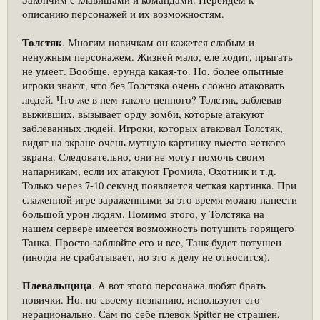
описанию персонажей и их возможностям.
Толстяк
. Многим новичкам он кажется слабым и
ненужным персонажем. Жизней мало, еле ходит, прыгать
не умеет. Вообще, ерунда какая-то. Но, более опытные
игроки знают, что без Толстяка очень сложно атаковать
людей. Что же в нем такого ценного? Толстяк, заблевав
выживших, вызывает орду зомби, которые атакуют
заблеванных людей. Игроки, которых атаковал Толстяк,
видят на экране очень мутную картинку вместо четкого
экрана. Следовательно, они не могут помочь своим
напарникам, если их атакуют Громила, Охотник и т.д.
Только через 7-10 секунд появляется четкая картинка. При
слаженной игре зараженными за это время можно нанести
большой урон людям. Помимо этого, у Толстяка на
нашем сервере имеется возможность потушить горящего
Танка. Просто заблюйте его и все, Танк будет потушен
(иногда не срабатывает, но это к делу не относится).
Плевальщица
. А вот этого персонажа любят брать
новички. Но, по своему незнанию, используют его
нерационально. Сам по себе плевок Spitter не страшен,