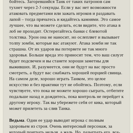
бойтесь. Загоревшийся Танк от таких патронов сам
тухнет через 2-3 секунды. Если у вас нет возможности
атаковать предметами или зажать игроков и раздавать
лапой – тогда прячьтесь и кидайтесь камнями. Это самое
лучшее, что вы можете сделать, если видите, что атака в
лоб не проходит. Остерегайтесь банки с блевотой
толстяка. Урон она не наносит, но ослепляет и вызывает
толпу зомби, которые вас атакуют. Атака зомби не так
страшна. От их ударов вы потеряете не так много
здоровья. Больше вреда это приносит тем, что ваш силуэт
будет подсвечен и вы станете хороши заметны для
выживших. И, разумеется, они не будут на вас просто
смотреть, а будут вас снабжать хорошей порцией свинца.
На самом деле, хорошо играть Танком, это целое
искусство и без практики тут не обойтись. Поэтому, если
чувствуете, что пока не можете хорошо сыграть, отбегите
подальше назад и дождитесь, пока контроль не перейдет к
другому игроку. Так вы убережете себя от кика, который
может прилететь за слив Танка.
Ведьма
. Один ее удар выводит игрока с полным
здоровьем из строя. Очень интересный персонаж, за
который поиграть нельзя, а жаль. Но, разыграть его, все-