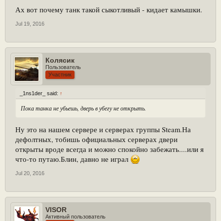
Ах вот почему танк такой сыкотливый - кидает камышки.
Jul 19, 2016
Колясик
Пользователь
Участник
_1ns1der_ said:
↑
Пока танка не убьешь, дверь в убегу не открыть.
Ну это на нашем сервере и серверах группы Steam.На
дефолтных, тобишь официальных серверах двери
открыты вроде всегда и можно спокойно забежать....или я
что-то путаю.Блин, давно не играл
Jul 20, 2016
VISOR
Активный пользователь