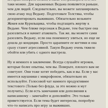
таки можно. Для зараженных Ведьма появляется раньше,
чем для людей. Следовательно, вы можете запланировать
свою атаку под Ведьму. Подготовьте Толстяка, чтобы
дезориентировать выживших. Обязательно возьмите
Жокея или Курильщика, чтобы подтащить жертву к
Ведьме. Чем ближе персонаж к Ведьме, тем быстрее она
разозлиться и начнет атаковать. Так же, вы можете сами
разозлить Ведьму, если она понемногу злиться, но еще не
дошла до кондиции. Просто царапните ее когтями и она
сразу станет агрессивной. Такую Ведьму очень тяжело
обойти или убить с одного выстрела.
Ну и немного в заключение. Всегда слушайте игроков,
которые более опытны, чем вы. Поверьте, плохого вам не
советуют. Они тоже хотят победить, как и вы. Если у вас
имеется наушники с микрофоном, обязательно их
используйте. Голосовой чат намного продуктивнее
текстового (Только без флуда, за это можно и мут
получить). Если есть замечания или дополнения к
написанному – замечайте и дополняйте. Это только
приветствуется. Если тема будет интересна, попробую
что-то написать про игру за выживших.