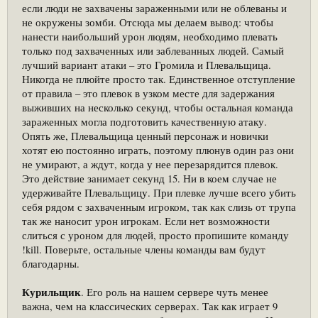
если люди не захвачены зараженными или не облеваны и
не окружены зомби. Отсюда мы делаем вывод: чтобы
нанести наибольший урон людям, необходимо плевать
только под захваченных или заблеванных людей. Самый
лучший вариант атаки – это Громила и Плевальщица.
Никогда не плюйте просто так. Единственное отступление
от правила – это плевок в узком месте для задержания
выживших на несколько секунд, чтобы остальная команда
зараженных могла подготовить качественную атаку.
Опять же, Плевальщица ценный персонаж и новички
хотят ею постоянно играть, поэтому плюнув один раз они
не умирают, а ждут, когда у нее перезарядится плевок.
Это действие занимает секунд 15. Ни в коем случае не
удерживайте Плевальщицу. При плевке лучше всего убить
себя рядом с захваченным игроком, так как слизь от трупа
так же наносит урон игрокам. Если нет возможности
слиться с уроном для людей, просто пропишите команду
!kill. Поверьте, остальные члены команды вам будут
благодарны.
Курильщик
. Его роль на нашем сервере чуть менее
важна, чем на классических серверах. Так как играет 9