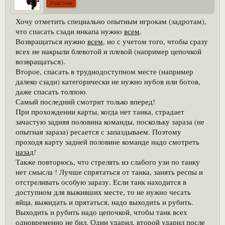
Участник
Хочу отметить специально опытным игрокам (задротам),
что спасать сзади инкапа нужно
всем
.
Возвращаться нужно
всем
, но с учетом того, чтобы сразу
всех не накрыли блевотой и плевой (например цепочкой
возвращаться).
Второе, спасать в труднодоступном месте (например
далеко сзади) категорически не нужно нубов или ботов,
даже спасать толпою.
Самый последний смотрит только вперед!
При прохождении карты, когда нет танка, страдает
зачастую задняя половина команды, поскольку зараза (не
опытная зараза) ресается с запаздываем. Поэтому
проходя карту задней половине команде надо смотреть
назад
!
Также повторюсь, что стрелять из слабого узи по танку
нет смысла ! Лучше спрятаться от танка, занять респы и
отстреливать особую заразу. Если танк находится в
доступном для выживших месте, то не нужно чесать
яйца, выжидать и прятаться, надо выходить и рубить.
Выходить и рубить надо цепочкой, чтобы танк всех
одновременно не бил. Один ударил, второй ударил после