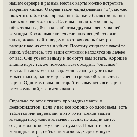
нашем сервере в разных местах карты можно встретить
закрытые ящики. Открыв такой ящик(клавиша "E"), можно
получить таблетки, адреналины, банки с блевотой, пайпы
или коктейли молотова. Если вы нашли такой ящик,
обязательно дайте знать об этом другим членам вашей
команды. Кроме вышеперечисленных вещей, открыв
ящик, можно найти ведьму, которая очень быстро
выведет вас из строя и убьет. Поэтому открывая какой то
ящик, убедитесь, что ваши спутники находятся не далеко
от вас. Они убьют ведьму и помогут вам встать. Хорошее
знание карт, так же поможет вам обходить "опасные"
места. В таких местах, зараженные могут убить вас
моментально, например вынести громилой за пределы
карты. Одним словом, постарайтесь выучить все карты
всех компаний, это очень важно.
Отдельно хочется сказать про медикаменты и
дефибриллятор. Если у вас все хорошо со здоровьем, есть
таблетки или адреналин, а кто то из членов вашей
команды полуживой ковыляет сзади, не жадничайте,
отдайте их, они ему сейчас нужнее. Помните, это
командная игра, сейчас помогли вы, через минуту