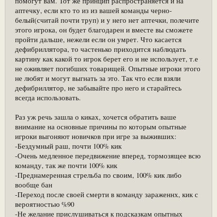
помогут вам. Тот же принцип распространяется и на
аптечку, если кто то из из вашей команды черно-
белый(считай почти труп) и у него нет аптечки, полечите
этого игрока, он будет благодарен и вместе вы сможете
пройти дальше, нежели если он умрет. Что касается
дефибриллятора, то частенько приходится наблюдать
картину как какой то игрок берет его и не использует, т.е
не оживляет погибших товарищей. Опытные игроки этого
не любят и могут выгнать за это. Так что если взяли
дефибриллятор, не забывайте про него и старайтесь
всегда использовать.
Раз уж речь зашла о киках, хочется обратить ваше
внимание на основные причины по которым опытные
игроки выгоняют новичков при игре за выживших:
-Бездумный раш, почти 100% кик
-Очень медленное передвижение вперед, тормозящее всю
команду, так же почти 100% кик
-Преднамеренная стрельба по своим, 100% кик либо
вообще бан
-Переход после своей смерти в команду зараженнх, кик с
вероятностью %90
-Не желание прислушиваться к подсказкам опытных