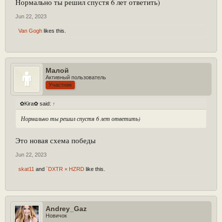
Нормально ты решил спустя 6 лет ответить)
Jun 22, 2023
Van Gogh
likes this.
Малой
Активный пользователь
Участник
✿Kira✿ said:
↑
Нормально ты решил спустя 6 лет ответить)
Это новая схема победы
Jun 22, 2023
skat11
and
`DXTR × HZRD
like this.
Andrey_Gaz
Новичок