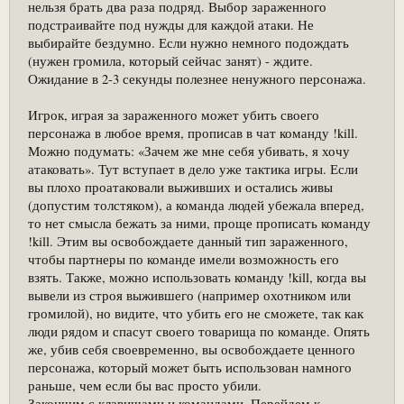
нельзя брать два раза подряд. Выбор зараженного
подстраивайте под нужды для каждой атаки. Не
выбирайте бездумно. Если нужно немного подождать
(нужен громила, который сейчас занят) - ждите.
Ожидание в 2-3 секунды полезнее ненужного персонажа.
Игрок, играя за зараженного может убить своего
персонажа в любое время, прописав в чат команду !kill.
Можно подумать: «Зачем же мне себя убивать, я хочу
атаковать». Тут вступает в дело уже тактика игры. Если
вы плохо проатаковали выживших и остались живы
(допустим толстяком), а команда людей убежала вперед,
то нет смысла бежать за ними, проще прописать команду
!kill. Этим вы освобождаете данный тип зараженного,
чтобы партнеры по команде имели возможность его
взять. Также, можно использовать команду !kill, когда вы
вывели из строя выжившего (например охотником или
громилой), но видите, что убить его не сможете, так как
люди рядом и спасут своего товарища по команде. Опять
же, убив себя своевременно, вы освобождаете ценного
персонажа, который может быть использован намного
раньше, чем если бы вас просто убили.
Закончим с клавишами и командами. Перейдем к