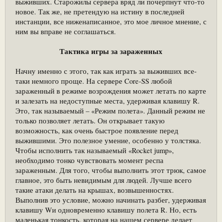
выживших. Старожилы сервера вряд ли почерпнут что-то
новое. Так же, не претендую на истину в последней
инстанции, все ниженаписанное, это мое личное мнение, с
ним вы вправе не соглашаться.
Тактика игры за зараженных
Начну именно с этого, так как играть за выживших все-
таки немного проще. На сервере Core-SS любой
зараженный в режиме возрождения может летать по карте
и залезать на недоступные места, удерживая клавишу R.
Это, так называемый – «Режим полета». Данный режим не
только позволяет летать. Он открывает такую
возможность, как очень быстрое появление перед
выжившими. Это полезное умение, особенно у толстяка.
Чтобы исполнить так называемый «Rocket jump»,
необходимо тонко чувствовать момент респа
зараженным. Для того, чтобы выполнить этот трюк, самое
главное, это быть невидимым для людей. Лучше всего
такие атаки делать на крышах, возвышенностях.
Выполнив это условие, можно начинать разбег, удерживая
клавишу Wи одновременно клавишу полета R. Но, есть
маленькая тонкость, которая на нашем сервере делает