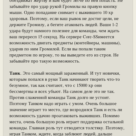
обездвижат жертву и вам будет легче по ней попасть. Не
забывайте про удар рукой Громилы на правую кнопку
мыши. Одно попадание снимает с выжившего 10 хр
здоровья. Поэтому, если ваш рывок не достиг цели, не
держите Громилу, а бегите атаковать людей. Ваши 1-2
удара будут намного полезнее для команды, чем ждать
ваш перересп 15 секунд. На сервере Core-SSимеется
возможность двигать предметы (контейнеры, машины),
ударив по ним Громилой. Если вы попали таким
предметом по игроку, то вы выведете его из строя. Не
забывайте про такую возможность.
Танк
. Это самый мощный зараженный. И тут новички,
которым попался в руки Танк начинают творить что-то
безумное, так как считают, что с 15000 хр они
бессмертны и всех убьют. На самом деле это не так.
Против слаженной команды Танк долго не устоит.
Поэтому Танком надо играть с умом. Очень большое
значение играет то место, где возродился Танк и есть ли
возможность удачно проатаковать выживших. Помимо
места, очень большую роль играет поддержка остальной
команды. Главная роль тут отводится толстяку. Поэтому,
играя Танком, ждите, когда заблюют людей, дальше