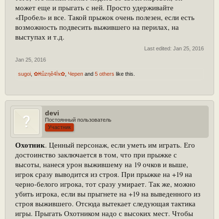
может еще и прыгать с ней. Просто удерживайте
«Пробел» и все. Такой прыжок очень полезен, если есть
возможность подвесить выжившего на перилах, на
выступах и т.д.
Last edited:
Jan 25, 2016
Jan 25, 2016
sugoi
,
✿₭ůzηê4Ïҡ✿
,
Череп
and
5 others
like this.
devi
Постоянный пользователь
Участник
Охотник
. Ценный персонаж, если уметь им играть. Его
достоинство заключается в том, что при прыжке с
высоты, нанеся урон выжившему на 19 очков и выше,
игрок сразу выводится из строя. При прыжке на +19 на
черно-белого игрока, тот сразу умирает. Так же, можно
убить игрока, если вы прыгнете на +19 на выведенного из
строя выжившего. Отсюда вытекает следующая тактика
игры. Прыгать Охотником надо с высоких мест. Чтобы