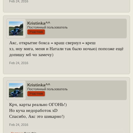
Feb 24, 2016
Kristinka^^
Постоянный пользователь
Участник
Акс, открытие бокса = краш свернул = креш
хз, ноу мига, меня и Натали так было ночью) попозже ещё
допишу мб чо замечу)
Feb 24, 2016
Kristinka^^
Постоянный пользователь
Участник
Крч, карты реально ОГОНЬ!)
Но куча недоработок xD
Спасибо, Акс это шикарно!)
Feb 24, 2016