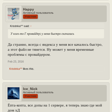
Happy
Активный пользователь
Участник
Kristinka^^ said:
↑
У кого-то Г провайдер) у меня быстро скачались
Да странно, всегда с яндекса у меня все качалось быстро,
а этот файл не тянется. Ну может у меня временные
проблемы с провайдером.
Feb 23, 2016
Kristinka^^
likes this.
Ice_Nick
Активный пользователь
Участник
Ёпта-копта, все допы на 1 сервере, я теперь знаю где мой
дом хД