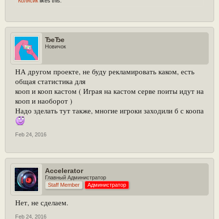
Колясик
likes this.
ЂeЂe
Новичок
НА другом проекте, не буду рекламировать каком, есть
общая статистика для
кооп и кооп кастом ( Играя на кастом серве поиты идут на
кооп и наоборот )
Надо зделать тут также, многие игроки заходили б с коопа
Feb 24, 2016
Accelerator
Главный Администратор
Staff Member
Администратор
Нет, не сделаем.
Feb 24, 2016