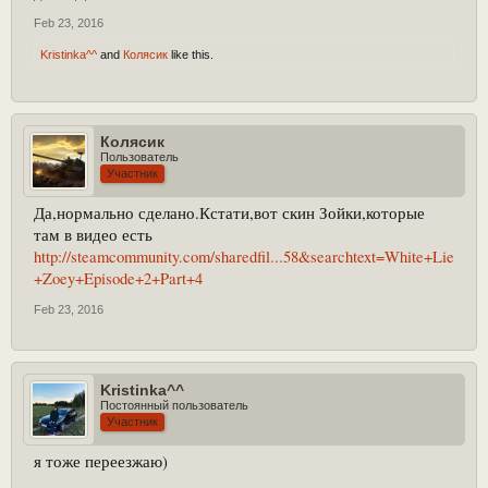
Feb 23, 2016
Kristinka^^
and
Колясик
like this.
Колясик
Пользователь
Участник
Да,нормально сделано.Кстати,вот скин Зойки,которые
там в видео есть
http://steamcommunity.com/sharedfil...58&searchtext=White+Lie
+Zoey+Episode+2+Part+4
Feb 23, 2016
Kristinka^^
Постоянный пользователь
Участник
я тоже переезжаю)