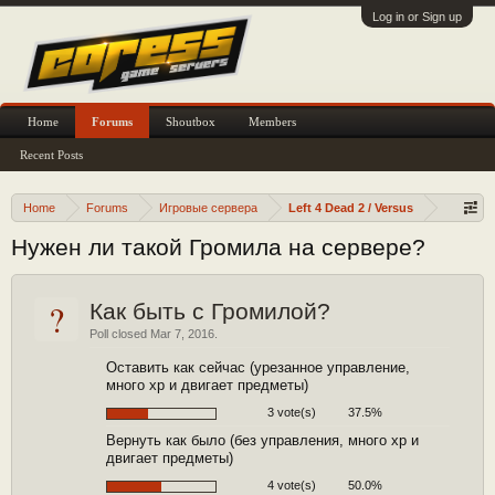
Log in or Sign up
Home
Forums
Shoutbox
Members
Recent Posts
Home
Forums
Игровые сервера
Left 4 Dead 2 / Versus
Нужен ли такой Громила на сервере?
?
Как быть с Громилой?
Poll closed Mar 7, 2016.
Оставить как сейчас (урезанное управление,
много хр и двигает предметы)
3 vote(s)
37.5%
Вернуть как было (без управления, много хр и
двигает предметы)
4 vote(s)
50.0%