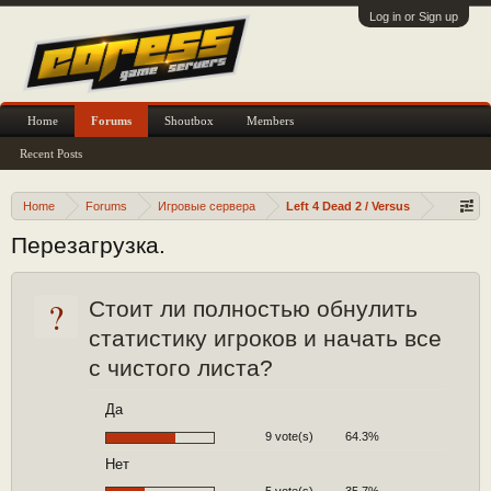
Log in or Sign up
Home
Forums
Shoutbox
Members
Recent Posts
Home
Forums
Игровые сервера
Left 4 Dead 2 / Versus
Перезагрузка.
?
Стоит ли полностью обнулить
статистику игроков и начать все
с чистого листа?
Да
9 vote(s)
64.3%
Нет