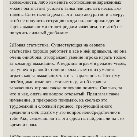
возможности, либо изменить соотношение зараженных,
может быть стоит усилить танка или сделать несколько
танков. Естественно делать это надо аккуратно и в меру,
чтоб не получить ситуацию когда полное прохождение
карты выжившими станет редким явлением, т.е чтоб не
получить сильный дисбаланс.
2)Новая статистика. Существующая на сервере
статистика хорошо работает и все к ней привыкли, но она
очень однобока, отображает умение игрока играть только
за команду выживших. А ведь мы играем в режиме versus,
где успех в равной степени складывается из умения
играть как за выживших так и за зараженных. Поэтому
необходимо изменить статистику, чтоб играя за
зараженных игроки также получали поинты. Сколько, за
что и как, опять же вопрос открытый. Предлагая такое
изменение, я прекрасно понимаю, на сколько это
трудоемкий и сложный процесс, требующий много
времени и сил. Поэтому это вопрос непосредственно к
тебе Акс, сможешь ли ты это сделать, найдешь ли на это
время и силы.
3)Обнуление статистики. Вопрос непростой, я думаю