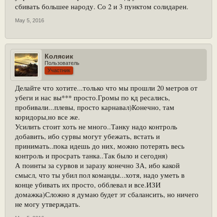
сбивать большее народу. Со 2 и 3 пунктом солидарен.
May 5, 2016
Колясик
Пользователь
Участник
Делайте что хотите...только что мы прошли 20 метров от
убеги и нас вы*** просто.Громы по кд ресались,
пробивали...плевы, просто карнавал)Конечно, там
коридоры,но все же.
Усилить стоит хоть не много..Танку надо контроль
добавить, ибо сурвы могут убежать, встать и
принимать..пока идешь до них, можно потерять весь
контроль и просрать танка..Так было и сегодня)
А поинты за сурвов и заразу конечно ЗА, ибо какой
смысл, что ты убил пол команды...хотя, надо уметь в
конце убивать их просто, обблевал и все.ИЗИ
домажка)Сложно я думаю будет эт сбалансить, но ничего
не могу утверждать.