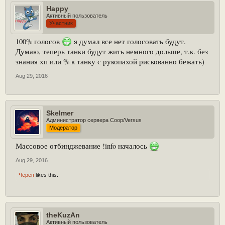
Happy
Активный пользователь
Участник
100% голосов
я думал все нет голосовать будут.
Думаю, теперь танки будут жить немного дольше, т.к. без
знания хп или % к танку с рукопахой рискованно бежать)
Aug 29, 2016
Skelmer
Администратор сервера Coop/Versus
Модератор
Массовое отбинджевание !info началось
Aug 29, 2016
Череп
likes this.
theKuzAn
Активный пользователь