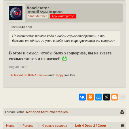
Accelerator
Главный Администратор
Staff Member
Администратор
theKuzAn said:
↑
Но количество танков надо в любом случае отобразить, а то
бежишь от одного за угол, а тебе там в щи прилетает от второго)
В этом и смысл, чтобы было хардкорнее, вы не знаете
сколько танков и их жизней
Aug 30, 2016
ADekvat
,
KOMAR старый
and
Happy
like this.
Thread Status:
Not open for further replies.
Home
Forums
Игровые сервера
Left 4 Dead 2 / Coop