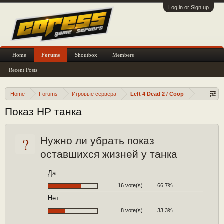
Log in or Sign up
Home
Forums
Shoutbox
Members
Recent Posts
Home
Forums
Игровые сервера
Left 4 Dead 2 / Coop
Показ HP танка
?
Нужно ли убрать показ
оставшихся жизней у танка
Да
16 vote(s)
66.7%
Нет
8 vote(s)
33.3%