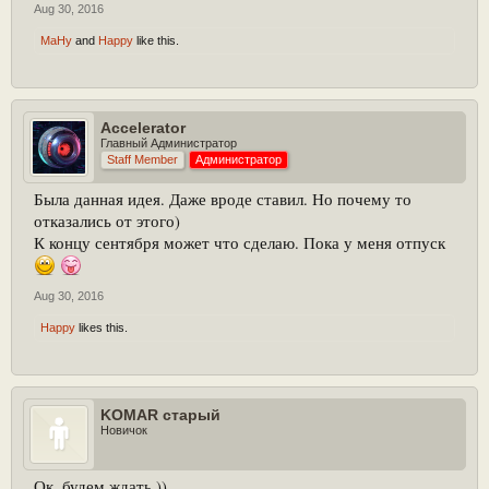
Aug 30, 2016
MaHy
and
Happy
like this.
Accelerator
Главный Администратор
Staff Member
Администратор
Была данная идея. Даже вроде ставил. Но почему то
отказались от этого)
К концу сентября может что сделаю. Пока у меня отпуск
Aug 30, 2016
Happy
likes this.
KOMAR старый
Новичок
Ок, будем ждать.))