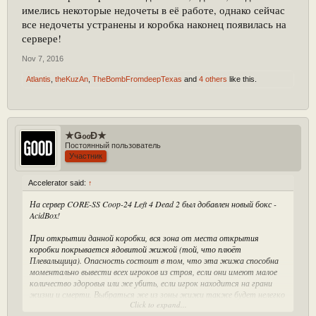
имелись некоторые недочеты в её работе, однако сейчас
все недочеты устранены и коробка наконец появилась на
сервере!
Nov 7, 2016
Atlantis
,
theKuzAn
,
TheBombFromdeepTexas
and
4 others
like this.
★ǤℴℴĐ★
Постоянный пользователь
Участник
Accelerator said:
↑
На сервер CORE-SS Coop-24 Left 4 Dead 2 был добавлен новый бокс -
AcidBox!
При открытии данной коробки, вся зона от места открытия
коробки покрывается ядовитой жижой (той, что плюёт
Плевальщица). Опасность состоит в том, что эта жижа способна
моментально вывести всех игроков из строя, если они имеют малое
количество здоровья или же убить, если игрок находится на грани
жизни и смерти. Выбраться же из зоны жижи также будет нелегко
Click to expand...
и здоровому игроку, т.к. жижа покрывает достаточно большой