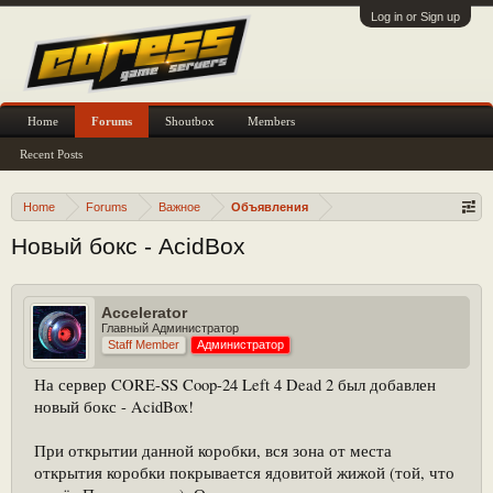
Log in or Sign up
Home
Forums
Shoutbox
Members
Recent Posts
Home
Forums
Важное
Объявления
Новый бокс - AcidBox
Accelerator
Главный Администратор
Staff Member
Администратор
На сервер CORE-SS Coop-24 Left 4 Dead 2 был добавлен
новый бокс - AcidBox!
При открытии данной коробки, вся зона от места
открытия коробки покрывается ядовитой жижой (той, что