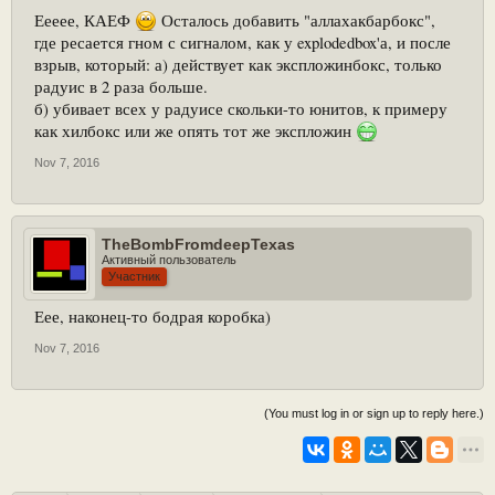
радиус, все зависит от скорости реакции игрока
Еееее, КАЕФ
Осталось добавить "аллахакбарбокс",
где ресается гном с сигналом, как у explodedbox'а, и после
взрыв, который: а) действует как экспложинбокс, только
радуис в 2 раза больше.
б) убивает всех у радуисе скольки-то юнитов, к примеру
как хилбокс или же опять тот же экспложин
Nov 7, 2016
О введении данной коробки говорилось уже давно, многие игроки
TheBombFromdeepTexas
просили её добавить, однако, тогда имелись некоторые недочеты в её
Активный пользователь
работе, однако сейчас все недочеты устранены и коробка наконец
Участник
появилась на сервере!
Еее, наконец-то бодрая коробка)
Nov 7, 2016
(You must log in or sign up to reply here.)