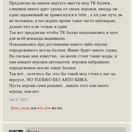
Предлагаю на нашем версусе ввести мод ТК баллов ,
слишком много идет урона от своих игроков, иногда ни
один зараженный не прикоснулся к тебе , а хп уже чуть ли
не половина, в последнее время такое часто наблюдаю,
думаю что и не только я один.
Так вот предлагаю чтобы ТК баллы показывались в чате
для всей команды выживших.
Показывались при достижении какого-либо игрока
определенного кол-ва баллов. Иначе будет много спама.
На сколько мне известно , на коопе стоят такие моды, и
они кикают игроков автоматом. игроков набравших
определенное кол-во таких баллов.
Так вот , хотелось бы ,что бы такой мод стоял у нас на
версусе, НО ТОЛЬКО БЕЗ АВТО КИКА.
Пусть игроки сами решают , кикать того или иного
игрока, или нет.
Jun 17, 2017
Волга
,
hewty
and
★ǤℴℴĐ★
like this.
Волга