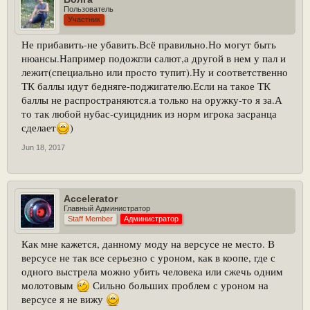
Пользователь
Участник
Не прибавить-не убавить.Всё правильно.Но могут быть
нюансы.Например подожгли салют,а другой в нем у пал и
лежит(специально или просто тупит).Ну и соответственно
ТК баллы идут бедняге-поджигателю.Если на такое ТК
баллы не распространяются.а только на оружку-то я за.А
то так любой нубас-суицидник из норм игрока засранца
сделает
)
Jun 18, 2017
Accelerator
Главный Администратор
Staff Member
Администратор
Как мне кажется, данному моду на версусе не место. В
версусе не так все серьезно с уроном, как в коопе, где с
одного выстрела можно убить человека или сжечь одним
молотовым
Сильно больших проблем с уроном на
версусе я не вижу