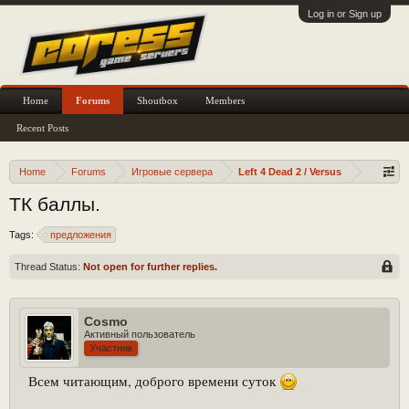
Log in or Sign up
Home
Forums
Shoutbox
Members
Recent Posts
Home
Forums
Игровые сервера
Left 4 Dead 2 / Versus
ТК баллы.
Tags:
предложения
Thread Status:
Not open for further replies.
Cosmo
Активный пользователь
Участник
Всем читающим, доброго времени суток