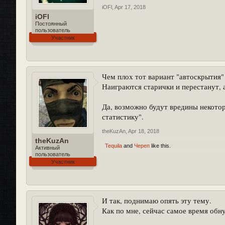
iOFl
,
Apr 17, 2018
iOFl
Постоянный
пользователь
Участник
Чем плох тот вариант "автоскрытия"
Наиграются старички и перестанут, а
Да, возможно будут вредины некотор
статистику".
theKuzAn
,
Apr 18, 2018
theKuzAn
Tequila
and
Череп
like this.
Активный
пользователь
Участник
И так, поднимаю опять эту тему.
Как по мне, сейчас самое время обну