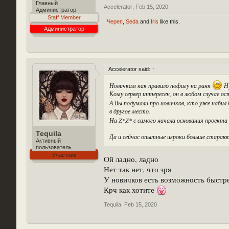
Главный
Accelerator
,
Feb 15, 2020
Администратор
Staff Member
Череп
,
Seda
and
Iris
like this.
Администратор
Accelerator said:
↑
Новичкам как правило пофигу на ранк
Ну
Кому сервер интересен, он в любом случае ос
А Вы подумали про новичков, кто уже набил 
в другое место.
На Z*Z* с самого начала основания проекта
Tequila
Да и сейчас опытные игроки больше старают
Активный
пользователь
Участник
Ой ладно, ладно
Нет так нет, что зря
У новичков есть возможность быстр
Крч как хотите
Tequila
,
Feb 15, 2020