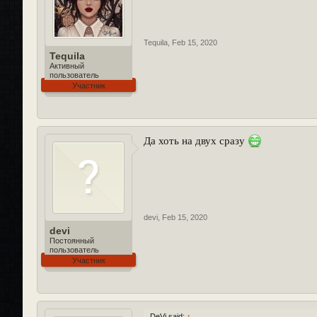
Tequila
,
Feb 15, 2020
Tequila
Активный
пользователь
Участник
Да хоть на двух сразу
devi
,
Feb 15, 2020
devi
Постоянный
пользователь
Участник
DeVi said:
↑