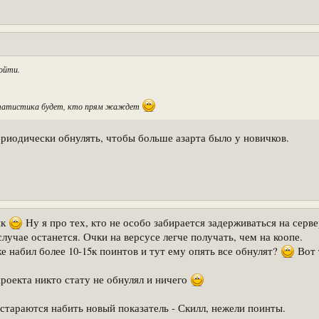
ройти.
 статистика будет, кто прям жаждет
ериодически обнулять, чтобы больше азарта было у новичков.
нк
Ну я про тех, кто не особо забирается задерживаться на серве
лучае останется. Очки на версусе легче получать, чем на коопе.
е набил более 10-15к поинтов и тут ему опять все обнулят?
Вот т
проекта никто стату не обнулял и ничего
стараются набить новый показатель - Скилл, нежели поинты.