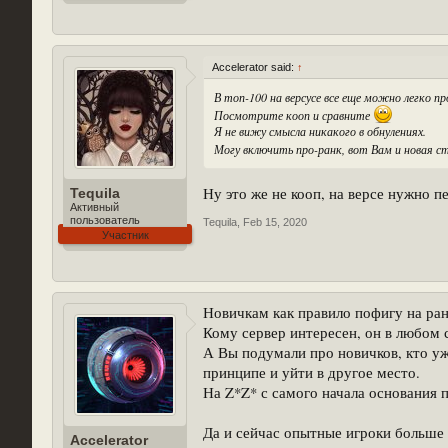
Accelerator said:
↑
В топ-100 на версусе все еще можно легко п
Посмотрите кооп и сравните
Я не вижу смысла никакого в обнулениях.
Могу включить про-ранк, вот Вам и новая
Ну это же не кооп, на версе нужно п
Tequila
Активный
пользователь
Tequila
,
Feb 15, 2020
Участник
Новичкам как правило пофигу на ра
Кому сервер интересен, он в любом с
А Вы подумали про новичков, кто уж
принципе и уйти в другое место.
На Z*Z* с самого начала основания 
Да и сейчас опытные игроки больше 
Accelerator