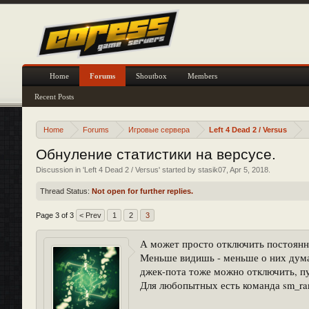
Home
Forums
Shoutbox
Members
Recent Posts
Home
Forums
Игровые сервера
Left 4 Dead 2 / Versus
Обнуление статистики на версусе.
Discussion in '
Left 4 Dead 2 / Versus
' started by
stasik07
,
Apr 5, 2018
.
Thread Status:
Not open for further replies.
Page 3 of 3
< Prev
1
2
3
А может просто отключить постоян
Меньше видишь - меньше о них дума
джек-пота тоже можно отключить, п
Для любопытных есть команда sm_ran