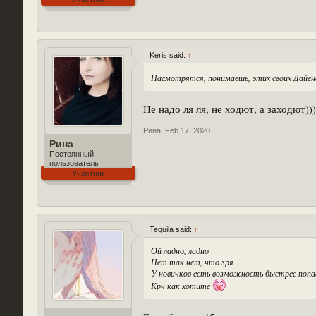
Keris said:
↑
Насмотрятся, понимаешь, этих своих Дайене
Не надо ля ля, не ходют, а заходют)))
Рина
,
Feb 17, 2020
Рина
Постоянный
пользователь
Участник
Tequila said:
↑
Ой ладно, ладно
Нет так нет, что зря
У новичков есть возможность быстрее попа
Крч как хотите