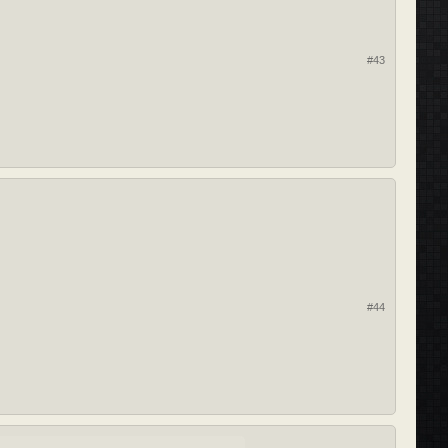
#43
#44