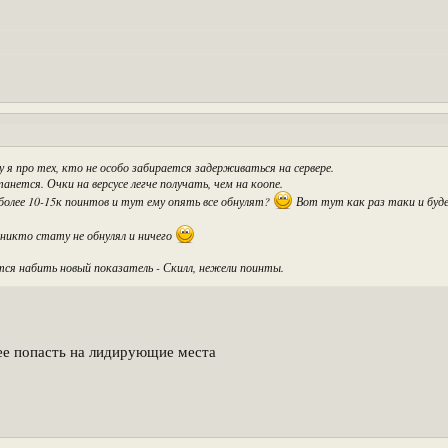
 я про тех, кто не особо забирается задерживаться на сервере.
танется. Очки на версусе легче получать, чем на коопе.
более 10-15к поинтов и тут ему опять все обнулят?
Вот тут как раз таки и буде
 никто стату не обнулял и ничего
ся набить новый показатель - Скилл, нежели поинты.
ее попасть на лидирующие места