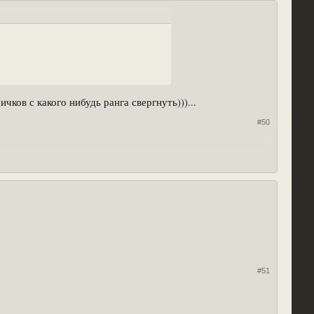
ков с какого нибудь ранга свергнуть)))...
#50
#51