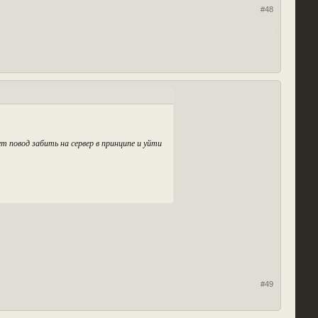
#48
т повод забить на сервер в принципе и уйти
#49