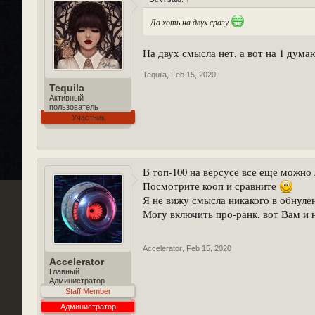
Да хоть на двух сразу
На двух смысла нет, а вот на 1 дума
Tequila
,
Feb 15, 2020
Tequila
Активный
пользователь
Участник
В топ-100 на версусе все еще можно 
Посмотрите кооп и сравните
Я не вижу смысла никакого в обнуле
Могу включить про-ранк, вот Вам и 
Accelerator
,
Feb 15, 2020
Accelerator
Главный
Администратор
Staff Member
Администратор