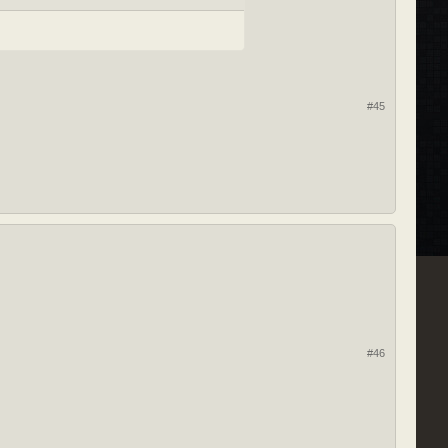
#45
#46