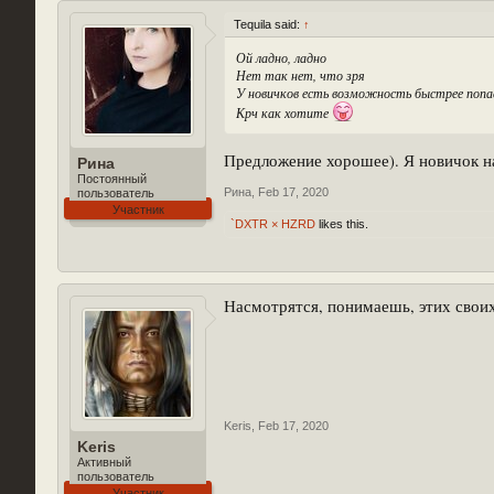
Tequila said:
↑
Ой ладно, ладно
Нет так нет, что зря
У новичков есть возможность быстрее попа
Крч как хотите
Предложение хорошее). Я новичок на 
Рина
Постоянный
Рина
,
Feb 17, 2020
пользователь
Участник
`DXTR × HZRD
likes this.
Насмотрятся, понимаешь, этих своих
Keris
,
Feb 17, 2020
Keris
Активный
пользователь
Участник