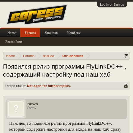
Log in or Sign up
Home
Forums
Shoutbox
Members
Recent Posts
Home
Forums
Важное
Объявления
Появился релиз программы FlyLinkDC++ ,
содержащий настройку под наш хаб
Thread Status:
Not open for further replies.
news
Гость
Наконец то появился релиз программы FlyLinkDC++,
который содержит настройки для входа на наш хаб сразу