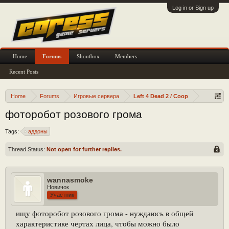
Log in or Sign up
Home
Forums
Shoutbox
Members
Recent Posts
Home
Forums
Игровые сервера
Left 4 Dead 2 / Coop
фоторобот розового грома
Tags:
аддоны
Thread Status:
Not open for further replies.
wannasmoke
Новичок
Участник
ищу фоторобот розового грома - нуждаюсь в общей
характеристике чертах лица, чтобы можно было