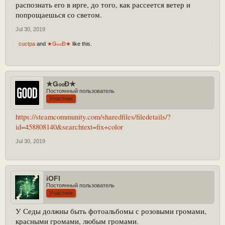
распознать его в ирге, до того, как рассеется ветер и
попрощаешься со светом.
Jul 30, 2019
cuctpa
and
★ǤℴℴĐ★
like this.
★ǤℴℴĐ★
Постоянный пользователь
Участник
https://steamcommunity.com/sharedfiles/filedetails/?
id=458808140&searchtext=fix+color
Jul 30, 2019
iOFl
Постоянный пользователь
Участник
У Седы должны быть фотоальбомы с розовыми громами,
красными громами, любым громами.