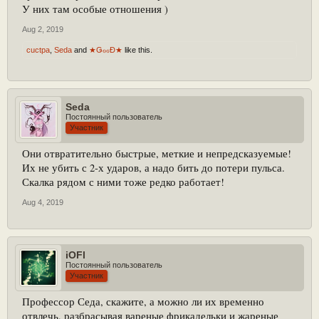
У них там особые отношения )
Aug 2, 2019
cuctpa
,
Seda
and
★ǤℴℴĐ★
like this.
Seda
Постоянный пользователь
Участник
Они отвратительно быстрые, меткие и непредсказуемые!
Их не убить с 2-х ударов, а надо бить до потери пульса.
Скалка рядом с ними тоже редко работает!
Aug 4, 2019
iOFl
Постоянный пользователь
Участник
Профессор Седа, скажите, а можно ли их временно
отвлечь, разбрасывая вареные фрикадельки и жареные