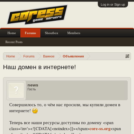
Log in or Sign up
Home
Forums
Shoutbox
Members
Recent Posts
Home
Forums
Важное
Объявления
Наш домен в интернете!
news
Гость
Совершилось то, о чём нас просили, мы купили домен в
интернете!
Теперь все наши ресурсы доступны по домену <span
core-ss.org
class='inv'><![CDATA[<noindex>]]></span>
<span