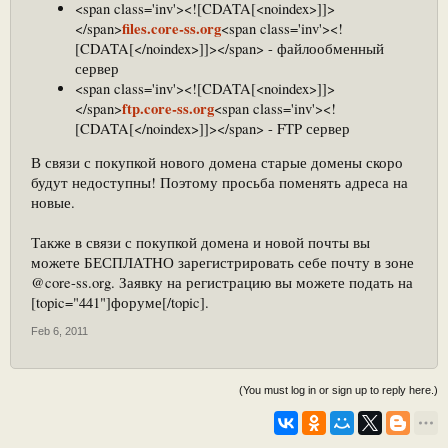
<span class='inv'><![CDATA[<noindex>]]>
files.core-ss.org
</span>
<span class='inv'><!
[CDATA[</noindex>]]></span> - файлообменный
сервер
<span class='inv'><![CDATA[<noindex>]]>
ftp.core-ss.org
</span>
<span class='inv'><!
[CDATA[</noindex>]]></span> - FTP сервер
В связи с покупкой нового домена старые домены скоро
будут недоступны! Поэтому просьба поменять адреса на
новые.
Также в связи с покупкой домена и новой почты вы
можете БЕСПЛАТНО зарегистрировать себе почту в зоне
@core-ss.org. Заявку на регистрацию вы можете подать на
[topic="441"]форуме[/topic].
Feb 6, 2011
(You must log in or sign up to reply here.)