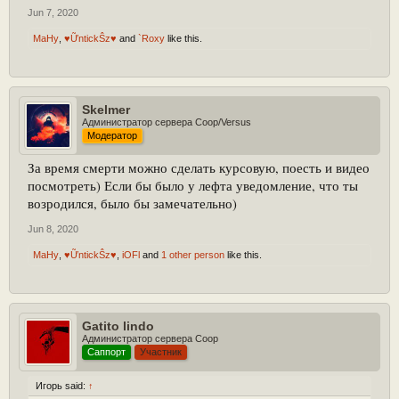
Jun 7, 2020
MaHy
,
♥ỮntickŜz♥
and
`Roxy
like this.
Skelmer
Администратор сервера Coop/Versus
Модератор
За время смерти можно сделать курсовую, поесть и видео
посмотреть) Если бы было у лефта уведомление, что ты
возродился, было бы замечательно)
Jun 8, 2020
MaHy
,
♥ỮntickŜz♥
,
iOFl
and
1 other person
like this.
Gatito lindo
Администратор сервера Coop
Саппорт
Участник
Игорь said:
↑