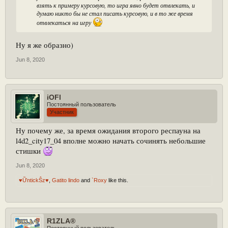
взять к примеру курсовую, то игра явно будет отвлекать, и
думаю никто бы не стал писать курсовую, и в то же время
отвлекаться на игру
Ну я же образно)
Jun 8, 2020
iOFl
Постоянный пользователь
Участник
Ну почему же, за время ожидания второго респауна на
l4d2_city17_04 вполне можно начать сочинять небольшие
стишки
Jun 8, 2020
♥ỮntickŜz♥
,
Gatito lindo
and
`Roxy
like this.
R1ZLA®
Постоянный пользователь