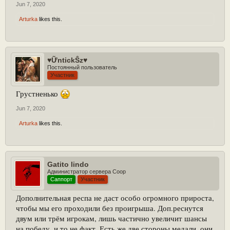
достаточно
.
Jun 7, 2020
Arturka
likes this.
♥ỮntickŜz♥
Постоянный пользователь
Участник
Грустненько
Jun 7, 2020
Arturka
likes this.
Gatito lindo
Администратор сервера Coop
Саппорт
Участник
Дополнительная респа не даст особо огромного прироста,
чтобы мы его проходили без проигрыша. Доп.реснутся
двум или трём игрокам, лишь частично увеличит шансы
на победу, и то не факт. Есть же две стороны медали, они