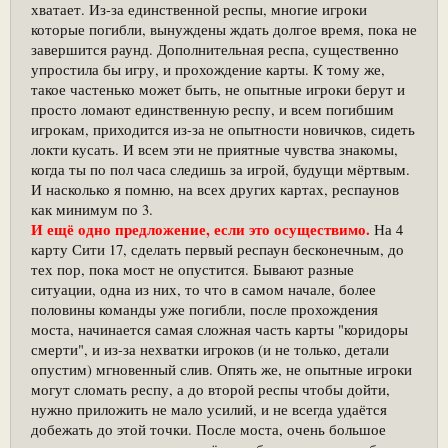
хватает. Из-за единственной респы, многие игроки
которые погибли, вынуждены ждать долгое время, пока не
завершится раунд. Дополнительная респа, существенно
упростила бы игру, и прохождение карты. К тому же,
такое частенько может быть, не опытные игроки берут и
просто ломают единственную респу, и всем погибшим
игрокам, приходится из-за не опытности новичков, сидеть
локти кусать. И всем эти не приятные чувства знакомы,
когда ты по пол часа следишь за игрой, будущи мёртвым.
И насколько я помню, на всех других картах, респаунов
как минимум по 3.
И ещё одно предложение, если это осуществимо.
На 4
карту Сити 17, сделать первый респаун бесконечным, до
тех пор, пока мост не опустится. Бывают разные
ситуации, одна из них, то что в самом начале, более
половины команды уже погибли, после прохождения
моста, начинается самая сложная часть карты "коридоры
смерти", и из-за нехватки игроков (и не только, детали
опустим) мгновенный слив. Опять же, не опытные игроки
могут сломать респу, а до второй респы чтобы дойти,
нужно приложить не мало усилий, и не всегда удаётся
добежать до этой точки. После моста, очень большое