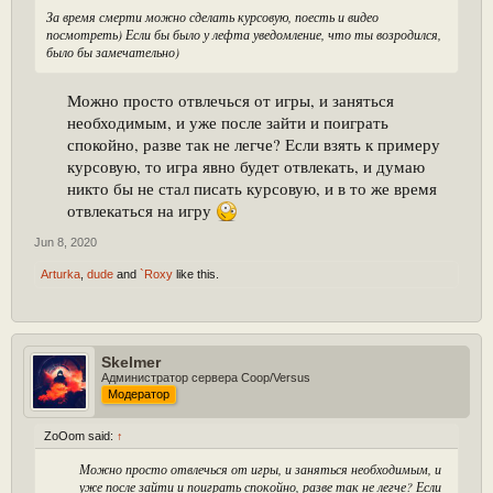
За время смерти можно сделать курсовую, поесть и видео
посмотреть) Если бы было у лефта уведомление, что ты возродился,
было бы замечательно)
Можно просто отвлечься от игры, и заняться
необходимым, и уже после зайти и поиграть
спокойно, разве так не легче? Если взять к примеру
курсовую, то игра явно будет отвлекать, и думаю
никто бы не стал писать курсовую, и в то же время
отвлекаться на игру
Jun 8, 2020
Arturka
,
dude
and
`Roxy
like this.
Skelmer
Администратор сервера Coop/Versus
Модератор
ZoOom said:
↑
Можно просто отвлечься от игры, и заняться необходимым, и
уже после зайти и поиграть спокойно, разве так не легче? Если