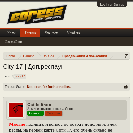
Log in or Sign up
Home
Forums
Shoutbox
Members
Recent Posts
Home
Forums
Важное
Предложения и пожелания
City 17 | Доп.респаун
Tags:
city17
Thread Status:
Not open for further replies.
Gatito lindo
Администратор сервера Coop
Саппорт
Участник
Многие
поднимали вопрос по поводу дополнительной
респы, на первой карте Сити 17, его очень сильно не