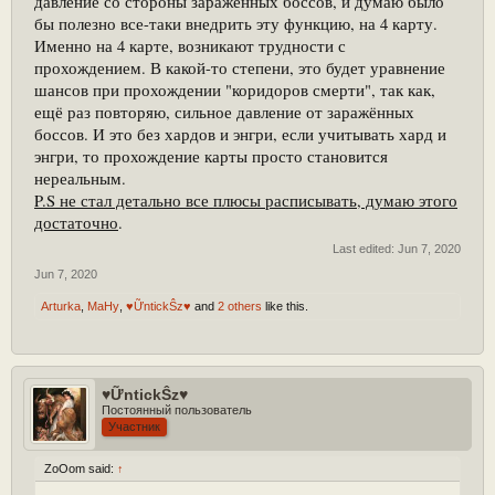
давление со стороны заражённых боссов, и думаю было
бы полезно все-таки внедрить эту функцию, на 4 карту.
Именно на 4 карте, возникают трудности с
прохождением. В какой-то степени, это будет уравнение
шансов при прохождении "коридоров смерти", так как,
ещё раз повторяю, сильное давление от заражённых
боссов. И это без хардов и энгри, если учитывать хард и
энгри, то прохождение карты просто становится
нереальным.
P.S не стал детально все плюсы расписывать, думаю этого
достаточно
.
Last edited:
Jun 7, 2020
Jun 7, 2020
Arturka
,
MaHy
,
♥ỮntickŜz♥
and
2 others
like this.
♥ỮntickŜz♥
Постоянный пользователь
Участник
ZoOom said:
↑