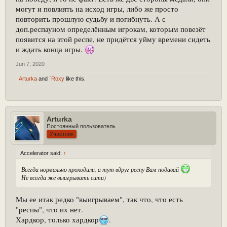
могут и повлиять на исход игры, либо же просто
повторить прошлую судьбу и погибнуть. А с
доп.респауном определённым игрокам, которым повезёт
появится на этой респе, не придётся уйму времени сидеть
и ждать конца игры.
Jun 7, 2020
Arturka
and
`Roxy
like this.
Arturka
Постоянный пользователь
Участник
Accelerator said:
↑
Всегда нормально проходили, а тут вдруг респу Вам подавай
Не всегда же выигрывать сити)
Мы ее итак редко "выигрываем", так что, что есть
"респы", что их нет.
Хардкор, только хардкор
.