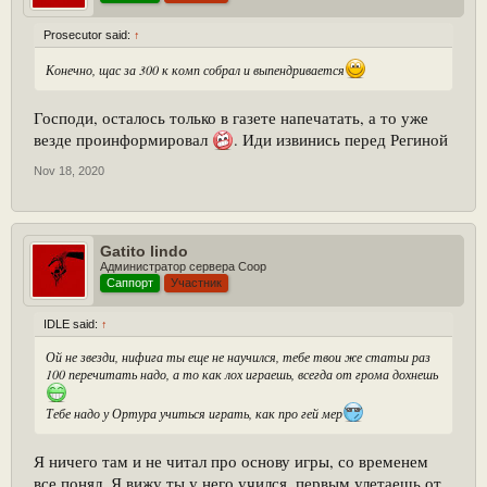
Prosecutor said:
↑
Конечно, щас за 300 к комп собрал и выпендривается
Господи, осталось только в газете напечатать, а то уже
везде проинформировал
. Иди извинись перед Региной
Nov 18, 2020
Gatito lindo
Администратор сервера Coop
Саппорт
Участник
IDLE said:
↑
Ой не звезди, нифига ты еще не научился, тебе твои же статьи раз
100 перечитать надо, а то как лох играешь, всегда от грома дохнешь
Тебе надо у Ортура учиться играть, как про гей мер
Я ничего там и не читал про основу игры, со временем
все понял. Я вижу ты у него учился, первым улетаешь от