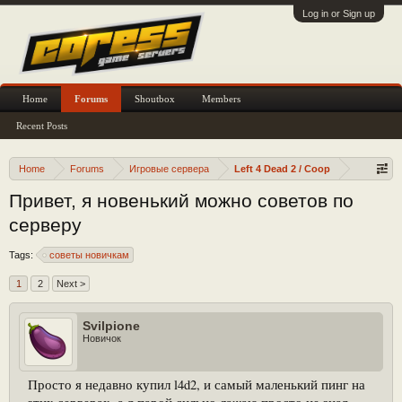
Log in or Sign up
Home
Forums
Shoutbox
Members
Recent Posts
Home
Forums
Игровые сервера
Left 4 Dead 2 / Coop
Привет, я новенький можно советов по
серверу
Tags:
советы новичкам
1
2
Next >
Svilpione
Новичок
Просто я недавно купил l4d2, и самый маленький пинг на