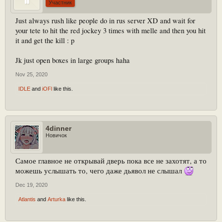
Участник
Just always rush like people do in rus server XD and wait for
your tete to hit the red jockey 3 times with melle and then you hit
it and get the kill : p
Jk just open boxes in large groups haha
Nov 25, 2020
IDLE
and
iOFl
like this.
4dinner
Новичок
Самое главное не открывай дверь пока все не захотят, а то
можешь услышать то, чего даже дьявол не слышал
Dec 19, 2020
Atlantis
and
Arturka
like this.