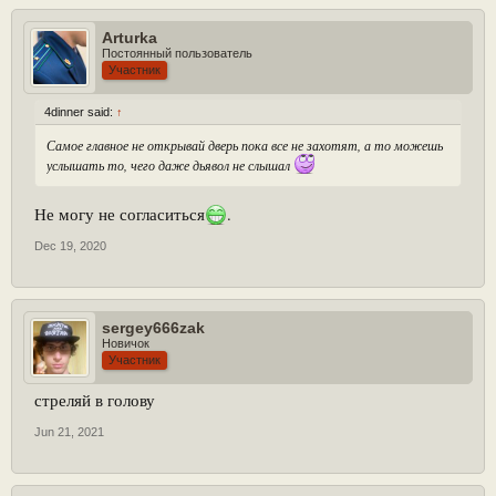
Arturka
Постоянный пользователь
Участник
4dinner said:
↑
Самое главное не открывай дверь пока все не захотят, а то можешь
услышать то, чего даже дьявол не слышал
Не могу не согласиться
.
Dec 19, 2020
sergey666zak
Новичок
Участник
стреляй в голову
Jun 21, 2021