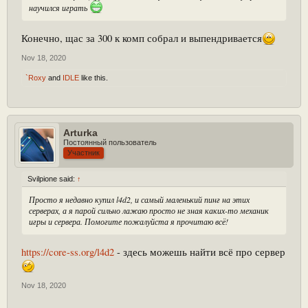
научился играть
Конечно, щас за 300 к комп собрал и выпендривается
Nov 18, 2020
`Roxy
and
IDLE
like this.
Arturka
Постоянный пользователь
Участник
Svilpione said:
↑
Просто я недавно купил l4d2, и самый маленький пинг на этих
серверах, а я парой сильно лажаю просто не зная каких-то механик
игры и сервера. Помогите пожалуйста я прочитаю всё!
https://core-ss.org/l4d2
- здесь можешь найти всё про сервер
Nov 18, 2020