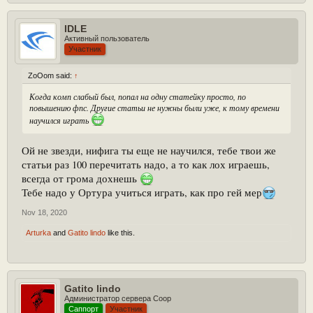
IDLE
Активный пользователь
Участник
ZoOom said:
↑
Когда комп слабый был, попал на одну статейку просто, по
повышению фпс. Другие статьи не нужны были уже, к тому времени
научился играть
Ой не звезди, нифига ты еще не научился, тебе твои же
статьи раз 100 перечитать надо, а то как лох играешь,
всегда от грома дохнешь
Тебе надо у Ортура учиться играть, как про гей мер
Nov 18, 2020
Arturka
and
Gatito lindo
like this.
Gatito lindo
Администратор сервера Coop
Саппорт
Участник