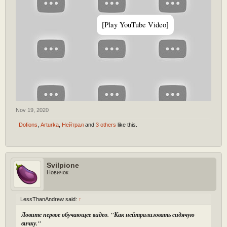
[Play YouTube Video]
Nov 19, 2020
Dofions
,
Arturka
,
Нейтрал
and
3 others
like this.
Svilpione
Новичок
LessThanAndrew said:
↑
Ловите первое обучающее видео. "Как нейтрализовать сидячую
вичку."