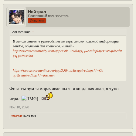
Нейтрал
Постоянный пользователь
Участник
ZoOom said:
↑
В самом стиме, в руководстве по игре, много полезной информации,
гайдов, обучений для новичков, читай -
https://steamcommunity.com/app/550/...iredtags[]=Multiplayer&requiredta
gs[]=Russian
https://steamcommunity.com/app/550/...d&requiredtags[]=Co-
op&requiredtags[]=Russian
Фига ты зум заморачиваешься, я когда начинал, я тупо
играл
Nov 18, 2020
✿Kira✿
likes this.