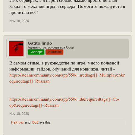
этих серверах, а я парой сильно лажаю просто не зная
каких-то механик игры и сервера. Помогите пожалуйста я
прочитаю всё!
Nov 18, 2020
Gatito lindo
Администратор сервера Coop
Саппорт
Участник
В самом стиме, в руководстве по игре, много полезной
информации, гайдов, обучений для новичков, читай -
https://steamcommunity.com/app/550/...iredtags[]=Multiplayer&r
equiredtags[]=Russian
https://steamcommunity.com/app/550/...d&requiredtags[]=Co-
op&requiredtags[]=Russian
Nov 18, 2020
Нейтрал
and
IDLE
like this.