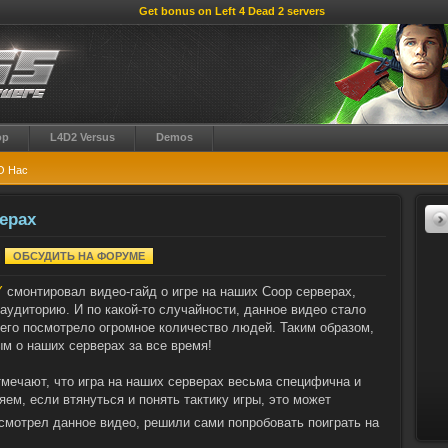
Get bonus on Left 4 Dead 2 servers
op
L4D2 Versus
Demos
О Нас
ерах
|
ОБСУДИТЬ НА ФОРУМЕ
Y
смонтировал видео-гайд о игре на наших Coop серверах,
аудиторию. И по какой-то случайности, данное видео стало
его посмотрело огромное количество людей. Таким образом,
м о наших серверах за все время!
тмечают, что игра на наших серверах весьма специфична и
яем, если втянуться и понять тактику игры, это может
осмотрел данное видео, решили сами попробовать поиграть на