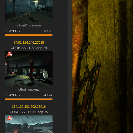
c10m2_drainage
PLAYERS:
25 / 25
74.91.124.246:27015
CORE-SS :: US Coop-24
c8m2_subway
PLAYERS:
24 / 24
164.132.201.202:27016
CORE-SS :: EU+ Coop-25