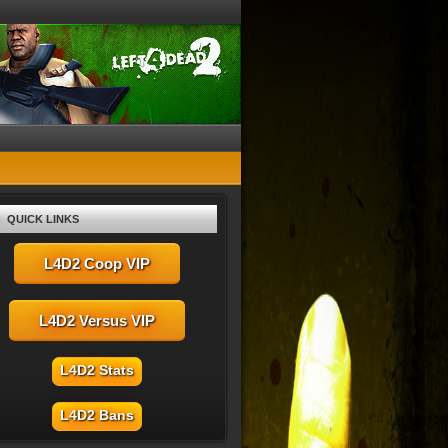
QUICK LINKS
L4D2 Coop VIP
L4D2 Versus VIP
L4D2 Stats
L4D2 Bans