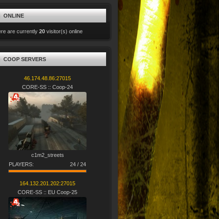
ONLINE
re are currently
20
visitor(s) online
COOP SERVERS
46.174.48.86:27015
CORE-SS :: Coop-24
c1m2_streets
PLAYERS:
24 / 24
164.132.201.202:27015
CORE-SS :: EU Coop-25