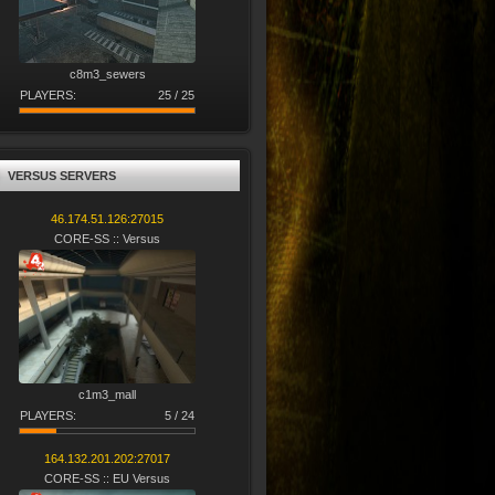
c8m3_sewers
PLAYERS:
25 / 25
VERSUS SERVERS
46.174.51.126:27015
CORE-SS :: Versus
c1m3_mall
PLAYERS:
5 / 24
164.132.201.202:27017
CORE-SS :: EU Versus