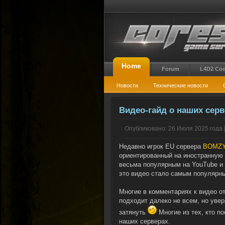
Home
Forum
L4D2 Co
Новости
Технические новости
Видео-гайд о наших серв
Опубликовано: 26 Июля 2025 года 
Недавно игрок EU сервера
BOMZ
ориентированный на иностранную 
весьма популярным на YouTube и 
это видео стало самым популярны
Многие в комментариях к видео о
подходит далеко не всем, но увер
затянуть
Многие из тех, кто п
наших серверах.